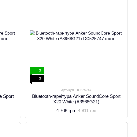
3
3
Артикул: DC525747
e Sport
Bluetooth-гарнітура Anker SoundCore Sport
X20 White (A3968G21)
4 706 грн
4 911 грн