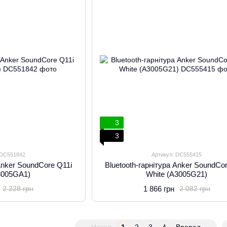
3
3
 DC551842
Артикул: DC555415
 Anker SoundCore Q11i
Bluetooth-гарнітура Anker SoundCo
3005GA1)
White (A3005G21)
1 866 грн
2 228 грн
2 082 грн
Назад
1
2
3
4
Вперед