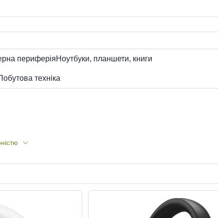
ерна периферія
Ноутбуки, планшети, книги
Побутова техніка
рністю