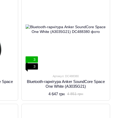
3
3
Артикул: DC488380
e Space
Bluetooth-гарнітура Anker SoundCore Space
One White (A3035G21)
4 647 грн
4 851 грн