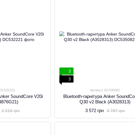
3
3
 DC532221
Артикул: DC535082
 Anker SoundCore V20i
Bluetooth-гарнітура Anker SoundCor
A3876G21)
Q30 v2 Black (A3028313)
3 572 грн
2 216 грн
3 787 грн