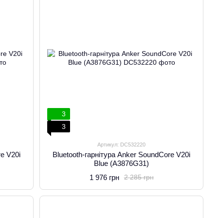
3
3
Артикул: DC532220
re V20i
Bluetooth-гарнітура Anker SoundCore V20i
Blue (A3876G31)
1 976 грн
2 285 грн