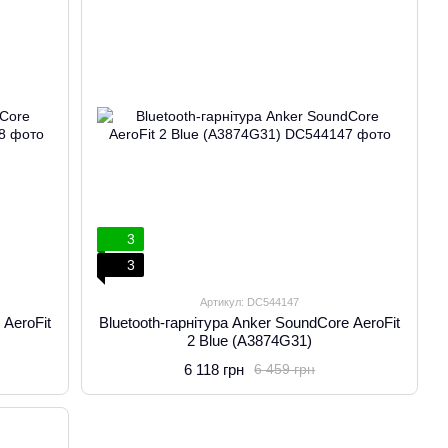
3
3
Артикул: DC544147
 AeroFit
Bluetooth-гарнітура Anker SoundCore AeroFit
2 Blue (A3874G31)
6 118 грн
6 459 грн