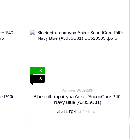
3
3
Артикул: DC520509
re P40i
Bluetooth-гарнітура Anker SoundCore P40i
Navy Blue (A3955G31)
3 211 грн
3 471 грн