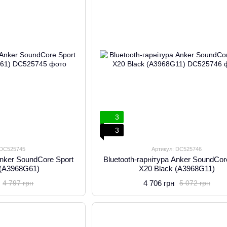
3
3
 DC525745
Артикул: DC525746
Anker SoundCore Sport
Bluetooth-гарнітура Anker SoundCor
 (A3968G61)
X20 Black (A3968G11)
4 706 грн
4 797 грн
5 072 грн