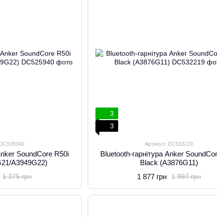
3
3
 DC525940
Артикул: DC532219
 Anker SoundCore R50i
Bluetooth-гарнітура Anker SoundCo
G21/A3949G22)
Black (A3876G11)
1 877 грн
1 375 грн
1 997 грн