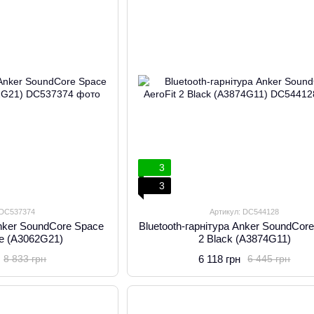
3
3
 DC537374
Артикул: DC544128
Anker SoundCore Space
Bluetooth-гарнітура Anker SoundCore
te (A3062G21)
2 Black (A3874G11)
6 118 грн
8 833 грн
6 445 грн