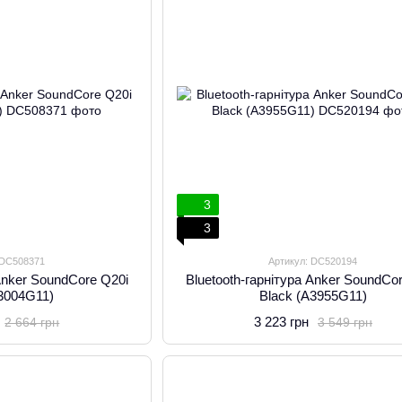
3
3
 DC508371
Артикул: DC520194
 Anker SoundCore Q20i
Bluetooth-гарнітура Anker SoundCo
A3004G11)
Black (A3955G11)
3 223 грн
2 664 грн
3 549 грн