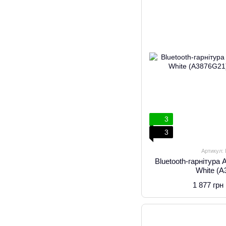
3
3
Артикул:
Bluetooth-гарнітура
White (
1 877 грн