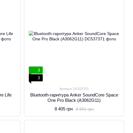
3
3
Артикул: DC537371
e Life
Bluetooth-гарнітура Anker SoundCore Space
One Pro Black (A3062G11)
8 405 грн
8 841 грн