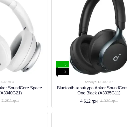
3
3
 DC487934
Артикул: DC487937
Anker SoundCore Space
Bluetooth-гарнітура Anker SoundCor
 (A3040G21)
One Black (A3035G11)
4 612 грн
7 253 грн
4 939 грн