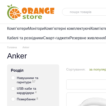
Перейти до основного контенту
Комп’ютери
Монітори
Комп’ютерні комплектуючі
Комп'ют
Кабелі та розхідники
Смарт-гаджети
Резервне живлення
Головна
Anker
Anker
Сортування:
за популя
Розділ
Навушники та
57
гарнітури
USB-хаби та
4
кардрідери
8
Повербанки