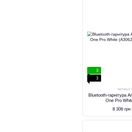
3
3
Артикул:
Bluetooth-гарнітура 
One Pro Whi
8 306 грн