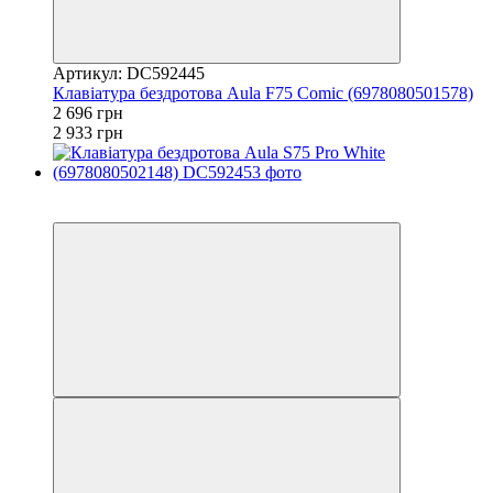
Артикул: DC592445
Клавіатура бездротова Aula F75 Comic (6978080501578)
2 696 грн
2 933 грн
3
3