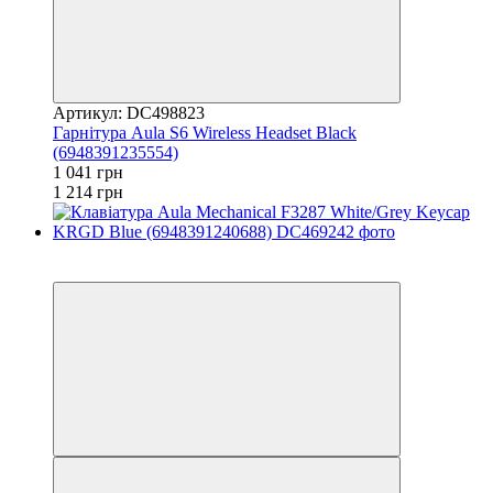
Артикул: DC498823
Гарнiтура Aula S6 Wireless Headset Black
(6948391235554)
1 041 грн
1 214 грн
3
3