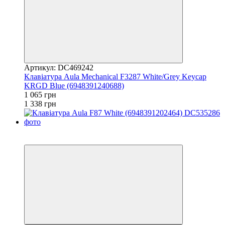
Артикул: DC469242
Клавіатура Aula Mechanical F3287 White/Grey Keycap
KRGD Blue (6948391240688)
1 065 грн
1 338 грн
3
3