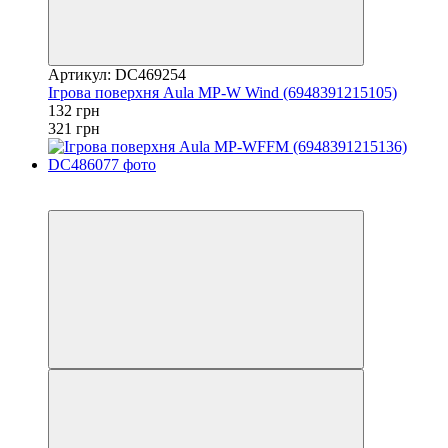
Артикул: DC469254
Iгрова поверхня Aula MP-W Wind (6948391215105)
132 грн
321 грн
3
3