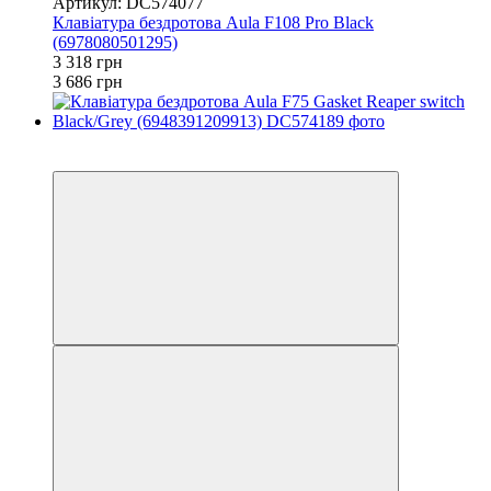
Артикул: DC574077
Клавіатура бездротова Aula F108 Pro Black
(6978080501295)
3 318 грн
3 686 грн
3
3