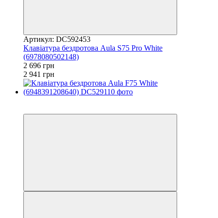
Артикул: DC592453
Клавіатура бездротова Aula S75 Pro White
(6978080502148)
2 696 грн
2 941 грн
3
3