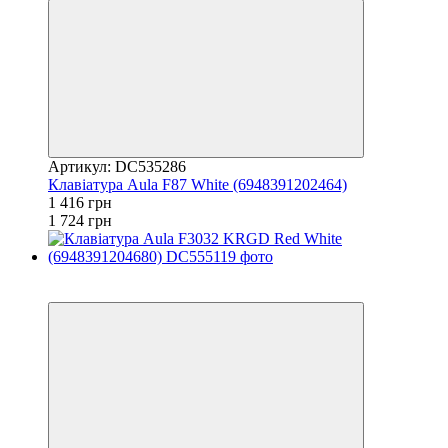
Артикул: DC535286
Клавіатура Aula F87 White (6948391202464)
1 416 грн
1 724 грн
3
3