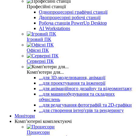
Професійні станції
Однопроцесорні графічні станції
Двопроцесорні робочі станції
Робоча станція PowerUp Desktop
AI Workstations
Ігровий ПК
Офісні ПК
Серверні ПК
Комп'ютери для...
...для 3D-моделювання, анімації
...для проектування та інженерії
...для анімаційного дизайну та відеомонтажу
...для машинобудування та складних
обчислень
...для редагування фотографій та 2D-графіки
...для створення інтер'єрів та рендерингу
Монітори
Комп’ютерні комплектуючі
Процесори