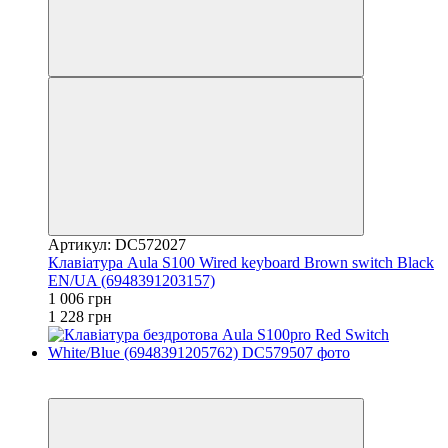
Артикул: DC572027
Клавіатура Aula S100 Wired keyboard Brown switch Black
EN/UA (6948391203157)
1 006 грн
1 228 грн
3
3