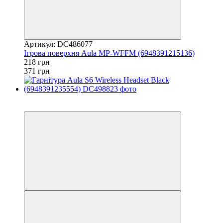
Артикул: DC486077
Iгрова поверхня Aula MP-WFFM (6948391215136)
218 грн
371 грн
3
3