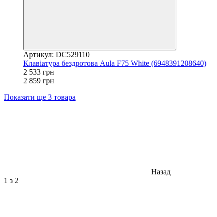
Артикул: DC529110
Клавіатура бездротова Aula F75 White (6948391208640)
2 533 грн
2 859 грн
Показати ще 3 товара
Назад
1
з 2