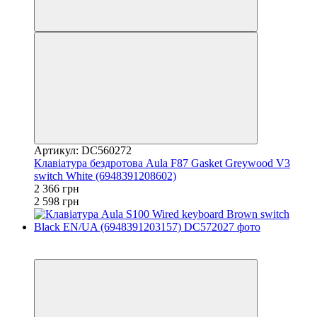
Артикул: DC560272
Клавіатура бездротова Aula F87 Gasket Greywood V3
switch White (6948391208602)
2 366 грн
2 598 грн
3
3