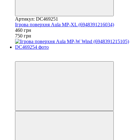
Артикул: DC469251
Iгрова поверхня Aula MP-XL (6948391216034)
460 грн
750 грн
3
3