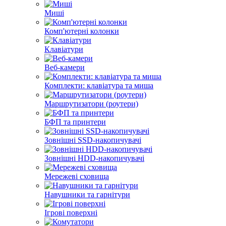
Миші
Комп'ютерні колонки
Клавіатури
Веб-камери
Комплекти: клавіатура та миша
Маршрутизатори (роутери)
БФП та принтери
Зовнішні SSD-накопичувачі
Зовнішні HDD-накопичувачі
Мережеві сховища
Навушники та гарнітури
Ігрові поверхні