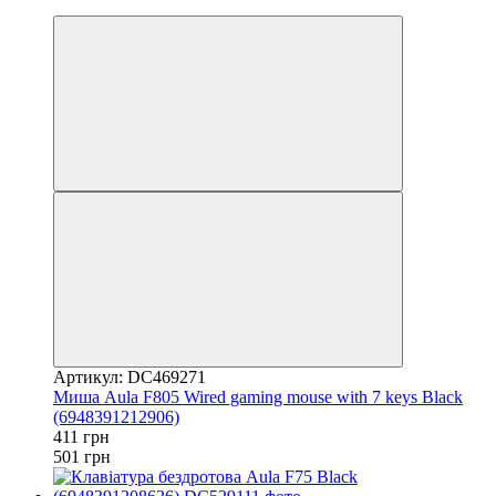
3
Артикул: DC469271
Миша Aula F805 Wired gaming mouse with 7 keys Black
(6948391212906)
411 грн
501 грн