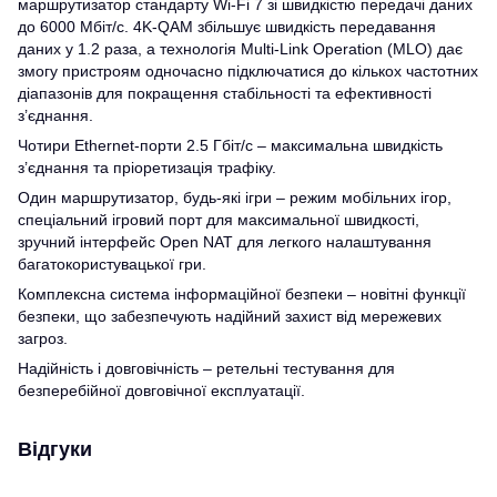
маршрутизатор стандарту Wi-Fi 7 зі швидкістю передачі даних
до 6000 Мбіт/с. 4K-QAM збільшує швидкість передавання
даних у 1.2 раза, а технологія Multi-Link Operation (MLO) дає
змогу пристроям одночасно підключатися до кількох частотних
діапазонів для покращення стабільності та ефективності
з’єднання.
Чотири Ethernet-порти 2.5 Гбіт/с – максимальна швидкість
з’єднання та пріоретизація трафіку.
Один маршрутизатор, будь-які ігри – режим мобільних ігор,
спеціальний ігровий порт для максимальної швидкості,
зручний інтерфейс Open NAT для легкого налаштування
багатокористувацької гри.
Комплексна система інформаційної безпеки – новітні функції
безпеки, що забезпечують надійний захист від мережевих
загроз.
Надійність і довговічність – ретельні тестування для
безперебійної довговічної експлуатації.
Відгуки