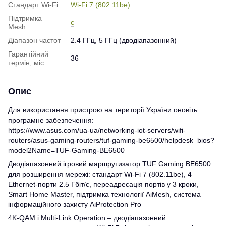
Стандарт Wi-Fi
Wi-Fi 7 (802.11be)
Підтримка
є
Mesh
Діапазон частот
2.4 ГГц, 5 ГГц (дводіапазонний)
Гарантійний
36
термін, міс.
Опис
Для використання пристрою на території України оновіть
програмне забезпечення:
https://www.asus.com/ua-ua/networking-iot-servers/wifi-
routers/asus-gaming-routers/tuf-gaming-be6500/helpdesk_bios?
model2Name=TUF-Gaming-BE6500
Дводіапазонний ігровий маршрутизатор TUF Gaming BE6500
для розширення мережі: стандарт Wi-Fi 7 (802.11be), 4
Ethernet-порти 2.5 Гбіт/с, переадресація портів у 3 кроки,
Smart Home Master, підтримка технології AiMesh, система
інформаційного захисту AiProtection Pro
4K-QAM і Multi-Link Operation – дводіапазонний