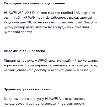
Розширені можливості підключення
HUAWEI WiFi AX3 Dual-core має три гігабітні LAN-порти та
один гігабітний WAN-порт. Це забезпечує швидкі дротові
з’єднання для ПК, телевізорів чи ігрових консолей. Завдяки
цьому роутер легко інтегрується у будь-який сучасний
цифровий простір.
Високий рівень безпеки
Підтримка протоколу WPA3 гарантує надійний захист даних
користувачів. Ваша мережа залишатиметься захищеною від
несанкціонованого доступу, а особисті дані — в безпеці.
Зручне керування мережею
За допомогою застосунку HUAWEI AI Life ви можете
налаштовувати роутер, створювати гостьові мережі,