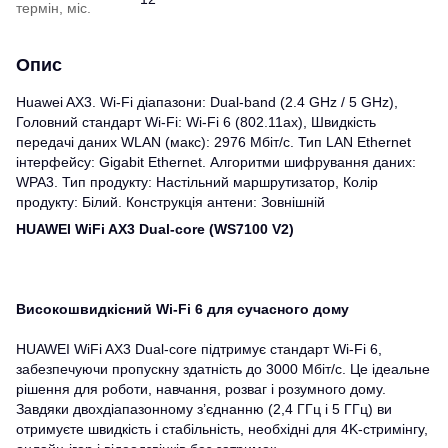
термін, міс.
Опис
Huawei AX3. Wi-Fi діапазони: Dual-band (2.4 GHz / 5 GHz),
Головний стандарт Wi-Fi: Wi-Fi 6 (802.11ax), Швидкість
передачі даних WLAN (макс): 2976 Мбіт/с. Тип LAN Ethernet
інтерфейсу: Gigabit Ethernet. Алгоритми шифрування даних:
WPA3. Тип продукту: Настільний маршрутизатор, Колір
продукту: Білий. Конструкція антени: Зовнішній
HUAWEI WiFi AX3 Dual-core (WS7100 V2)
Високошвидкісний Wi-Fi 6 для сучасного дому
HUAWEI WiFi AX3 Dual-core підтримує стандарт Wi-Fi 6,
забезпечуючи пропускну здатність до 3000 Мбіт/с. Це ідеальне
рішення для роботи, навчання, розваг і розумного дому.
Завдяки двохдіапазонному з’єднанню (2,4 ГГц і 5 ГГц) ви
отримуєте швидкість і стабільність, необхідні для 4K-стримінгу,