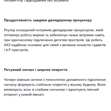
онлайн-ігор і відеодзвінків без затримок.
Продуктивність завдяки двоядерному процесору
Роутер оснащений потужним двоядерним процесором, який
оптимізує роботу мережі та забезпечує низькі затримки навіть
при одночасному підключенні десятків пристроїв. Це робить
AX3 надійною основою для сімей з великою кількістю гаджетів
і IoT-пристроїв.
Потужний сигнал і широке покриття
Чотири зовнішні антени з технологією динамічного підсилення
сигналу формують стабільне покриття у всьому будинку. Вони
мінімізують зони зі слабким сигналом і гарантують якісний
інтернет у кожній кімнаті.