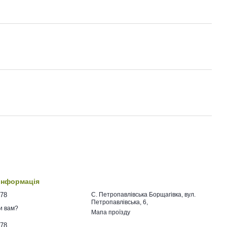
 інформація
478
C. Петропавлівська Борщагівка, вул.
Петропавлівська, 6,
и вам?
Мапа проїзду
478