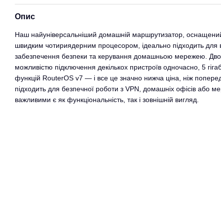
Опис
Наш найуніверсальніший домашній маршрутизатор, оснащени
швидким чотириядерним процесором, ідеально підходить для в
забезпечення безпеки та керування домашньою мережею. Двох
можливістю підключення декількох пристроїв одночасно, 5 гігабі
функцій RouterOS v7 — і все це значно нижча ціна, ніж попере
підходить для безпечної роботи з VPN, домашніх офісів або ме
важливими є як функціональність, так і зовнішній вигляд.