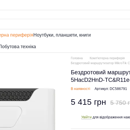
ерна периферія
Ноутбуки, планшети, книги
Побутова техніка
Головна
Комп'ютерна периферія
Бездротовий маршрутизатор MikroTik
Бездротовий маршрут
5HacD2HnD-TC&R11e
В наявності
Артикул: DC586791
5 415 грн
5 750 
Увійти
для відображення нак
%