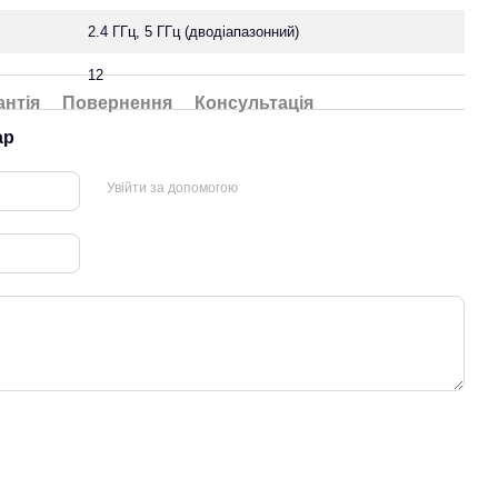
2.4 ГГц, 5 ГГц (дводіапазонний)
12
антія
Повернення
Консультація
ар
Увійти за допомогою