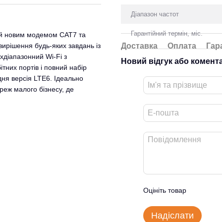
Діапазон частот
Гарантійний термін, міс.
й новим модемом CAT7 та
ирішення будь-яких завдань із
Доставка
Оплата
Гар
діапазонний Wi-Fi з
Новий відгук або комент
тних портів і повний набір
дня версія LTE6. Ідеально
реж малого бізнесу, де
Оцініть товар
Надіслати