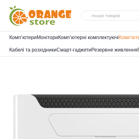
Перейти до основного контенту
Комп’ютери
Монітори
Комп’ютерні комплектуючі
Комп'ют
Кабелі та розхідники
Смарт-гаджети
Резервне живлення