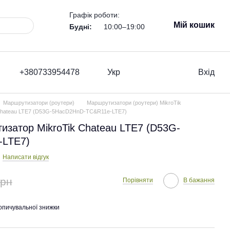
Графік роботи:
Мій кошик
Будні:
10:00–19:00
+380733954478
Укр
Вхід
Маршрутизатори (роутери)
Маршрутизатори (роутери) MikroTik
 Chateau LTE7 (D53G-5HacD2HnD-TC&R11e-LTE7)
изатор MikroTik Chateau LTE7 (D53G-
-LTE7)
Написати відгук
грн
Порівняти
В бажання
опичувальної знижки