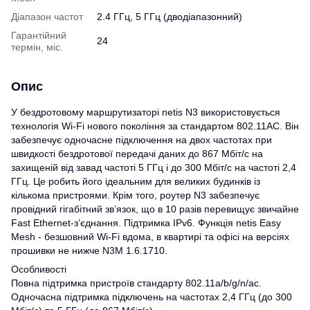
Діапазон частот
2.4 ГГц, 5 ГГц (дводіапазонний)
Гарантійний
24
термін, міс.
Опис
У бездротовому маршрутизаторі netis N3 використовується
технологія Wi-Fi нового покоління за стандартом 802.11AC. Він
забезпечує одночасне підключення на двох частотах при
швидкості бездротової передачі даних до 867 Мбіт/с на
захищеній від завад частоті 5 ГГц і до 300 Мбіт/с на частоті 2,4
ГГц. Це робить його ідеальним для великих будинків із
кількома пристроями. Крім того, роутер N3 забезпечує
провідний гігабітний зв’язок, що в 10 разів перевищує звичайне
Fast Ethernet-з’єднання. Підтримка IPv6. Функція netis Easy
Mesh - безшовний Wi-Fi вдома, в квартирі та офісі на версіях
прошивки не нижче N3M 1.6.1710.
Особливості
Повна підтримка пристроїв стандарту 802.11a/b/g/n/ac.
Одночасна підтримка підключень на частотах 2,4 ГГц (до 300