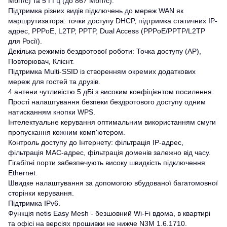
Мбіт/с) та 5 ГГц (до 867 Мбіт/с).
Підтримка різних видів підключень до мереж WAN як
маршрутизатора: точки доступу DHCP, підтримка статичних IP-
адрес, PPPoE, L2TP, PPTP, Dual Access (PPPoE/PPTP/L2TP
для Росії).
Декілька режимів бездротової роботи: Точка доступу (АР),
Повторювач, Клієнт.
Підтримка Multi-SSID із створенням окремих додаткових
мереж для гостей та друзів.
4 антени чутливістю 5 дБі з високим коефіцієнтом посилення.
Прості налаштування безпеки бездротового доступу одним
натисканням кнопки WPS.
Інтелектуальне керування оптимальним використанням смуги
пропускання кожним комп'ютером.
Контроль доступу до Інтернету: фільтрація IP-адрес,
фільтрація MAC-адрес, фільтрація доменів залежно від часу.
Гігабітні порти забезпечують високу швидкість підключення
Ethernet.
Швидке налаштування за допомогою вбудованої багатомовної
сторінки керування.
Підтримка IPv6.
Функція netis Easy Mesh - безшовний Wi-Fi вдома, в квартирі
та офісі на версіях прошивки не нижче N3M 1.6.1710.