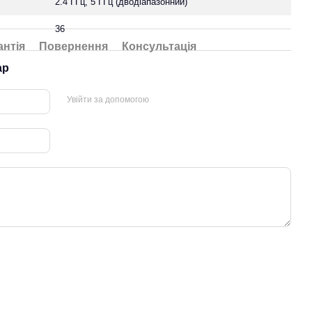
2.4 ГГц, 5 ГГц (дводіапазонний)
36
антія
Повернення
Консультація
ар
Увійти за допомогою