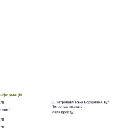
 інформація
478
C. Петропавлівська Борщагівка, вул.
Петропавлівська, 6,
и вам?
Мапа проїзду
478
478