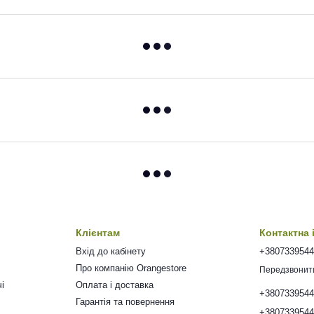
Клієнтам
Контактна
Вхід до кабінету
+380733954
Про компанію Orangestore
Передзвонит
і
Оплата і доставка
+380733954
Гарантія та повернення
+380733954