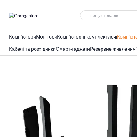
Перейти до основного контенту
Комп’ютери
Монітори
Комп’ютерні комплектуючі
Комп'ют
Кабелі та розхідники
Смарт-гаджети
Резервне живлення