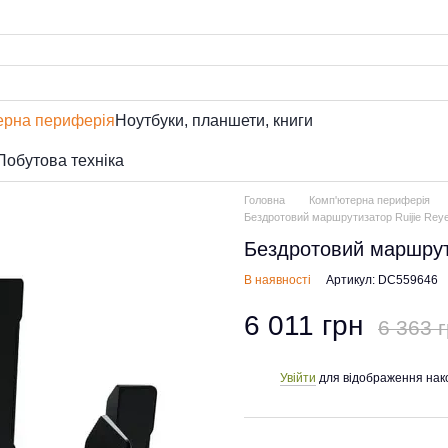
ерна периферія
Ноутбуки, планшети, книги
Побутова техніка
Головна
Комп'ютерна периферія
Бездротовий маршрутизатор Ruijie R
Бездротовий маршрут
В наявності
Артикул: DC559646
6 011 грн
6 363 
Увійти
для відображення нак
%