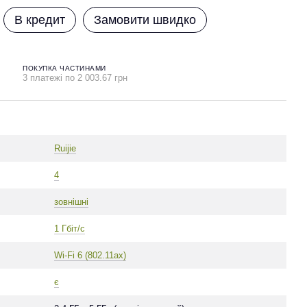
В кредит
Замовити швидко
ПОКУПКА ЧАСТИНАМИ
3 платежі по 2 003.67 грн
Ruijie
4
зовнішні
1 Гбіт/с
Wi-Fi 6 (802.11ax)
є