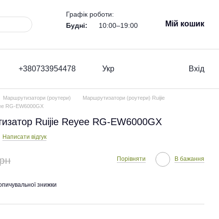
Графік роботи:
Мій кошик
Будні:
10:00–19:00
+380733954478
Укр
Вхід
Маршрутизатори (роутери)
Маршрутизатори (роутери) Ruijie
eyee RG-EW6000GX
изатор Ruijie Reyee RG-EW6000GX
Написати відгук
грн
Порівняти
В бажання
опичувальної знижки