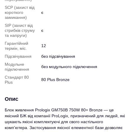
SCP (захист від
короткого
є
замикання)
SIP (захист від
стрибків струму
є
та напруги)
Гарантійний
12
термін, міс.
Підсвічування
без підсвічування
Модульне
без модульного підключення
підключення
Стандарт 80
80 Plus Bronze
Plus
Опис
Блок живлення Prologix GM750B 750W 80+ Bronze — це
якісний БЖ від компанії ProLogix, призначений для людей, які
шукають якісні комплектуючі для свого настільного
комп'ютера. Застосування якісної елементної бази дозволяє