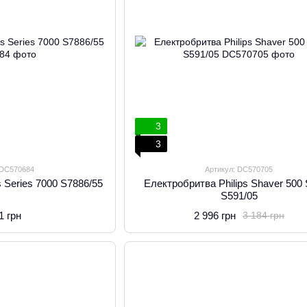
3
3
 DC570684
Артикул: DC570705
s Series 7000 S7886/55
Електробритва Philips Shaver 500 
S591/05
1 грн
2 996 грн
3 184 грн