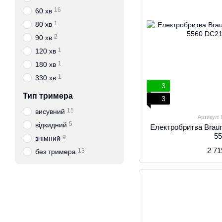
16
60 хв
1
80 хв
2
90 хв
1
120 хв
1
180 хв
1
330 хв
3
Тип тримера
3
15
висувний
Артикул:
5
відкидний
Електробритва Braun 
5
9
знімний
2 71
13
без тримера