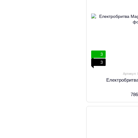
3
3
Артикул:
Електробритв
786