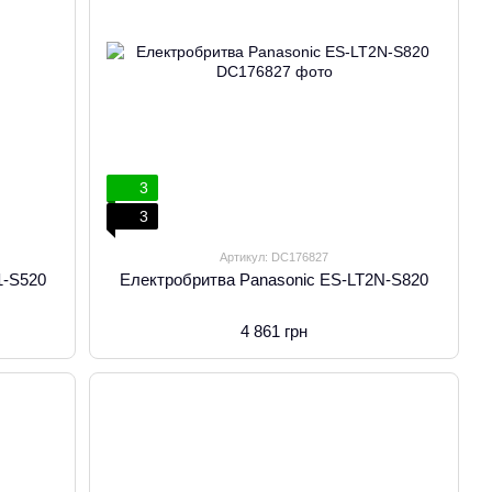
3
3
Артикул: DC176827
1-S520
Електробритва Panasonic ES-LT2N-S820
4 861 грн