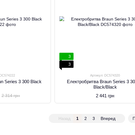
3
3
 DC574222
Артикул: DC574320
n Series 3 300 Black
Електробритва Braun Series 3 3
Black/Black
2 441 грн
2 314 грн
Назад
1
2
3
Вперед
П