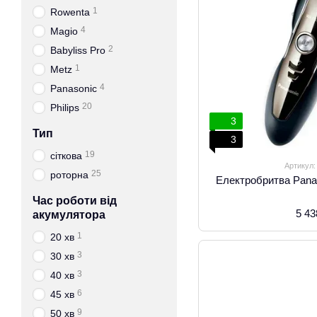
1
Rowenta
4
Magio
2
Babyliss Pro
1
Metz
4
Panasonic
20
Philips
3
Тип
3
19
сіткова
Артикул
25
роторна
Електробритва Pan
Час роботи від
5 43
акумулятора
1
20 хв
3
30 хв
3
40 хв
6
45 хв
9
50 хв