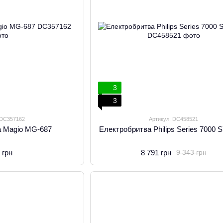
3
3
 DC357162
Артикул: DC458521
а Magio MG-687
Електробритва Philips Series 7000 
 грн
8 791 грн
9 343 грн