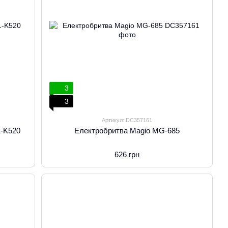
3
3
Артикул: DC357161
1-K520
Електробритва Magio MG-685
626 грн