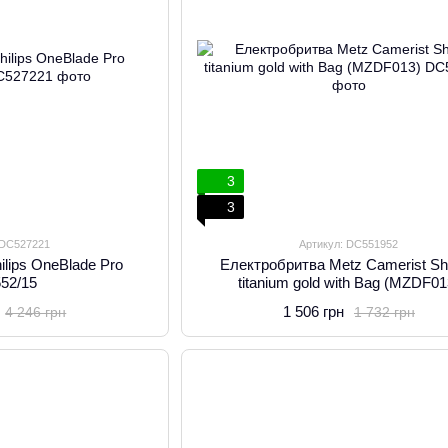
3
3
 DC527221
Артикул: DC551952
ilips OneBlade Pro
Електробритва Metz Camerist Sh
52/15
titanium gold with Bag (MZDF01
1 506 грн
4 246 грн
1 732 грн