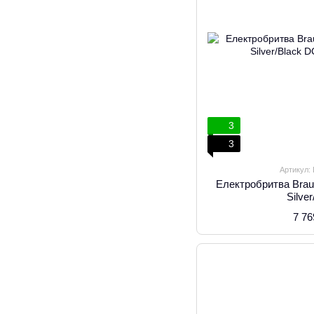
3
3
Артикул:
Електробритва Brau
Silve
7 76