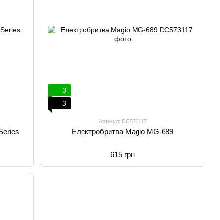
3
3
Артикул: DC573117
Series
Електробритва Magio MG-689
615 грн