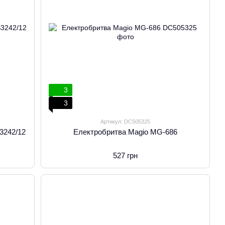
3
3
Артикул: DC505325
S3242/12
Електробритва Magio MG-686
527 грн