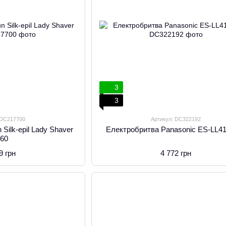
3
3
 DC217700
Артикул: DC322192
Silk-epil Lady Shaver
Електробритва Panasonic ES-LL4
560
9 грн
4 772 грн