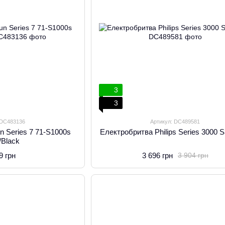
3
3
 DC483136
Артикул: DC489581
n Series 7 71-S1000s
Електробритва Philips Series 3000 
r/Black
9 грн
3 696 грн
3 904 грн