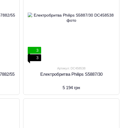
3
3
Артикул: DC458538
S7882/55
Електробритва Philips S5887/30
5 194 грн