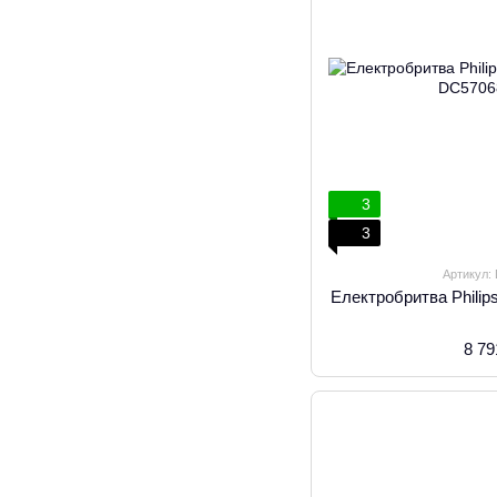
3
3
Артикул:
Електробритва Philip
8 79