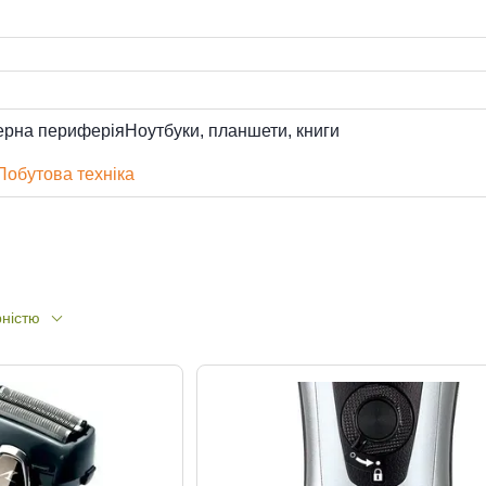
ерна периферія
Ноутбуки, планшети, книги
Побутова техніка
рністю