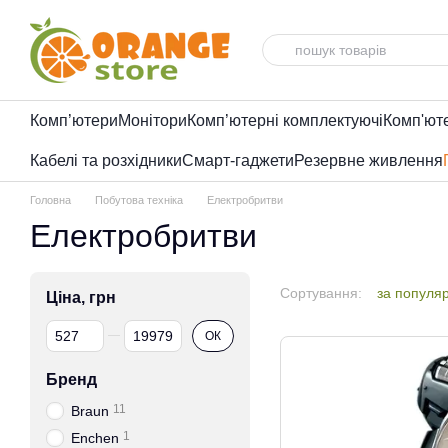
Перейти до основного контенту
Комп’ютери
Монітори
Комп’ютерні комплектуючі
Комп'ют
Кабелі та розхідники
Смарт-гаджети
Резервне живлення
Головна
Побутова техніка
Електробритви
Електробритви
Сортування:
за популя
Ціна, грн
Від Ціна, грн
До Ціна, грн
ОК
Бренд
11
Braun
1
Enchen