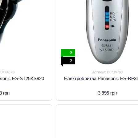
3
3
: DC66120
Артикул: DC119789
asonic ES-ST25KS820
Електробритва Panasonic ES-RF3
8 грн
3 995 грн