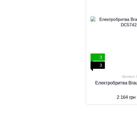
3
3
Артикул:
Електробритва Brau
2 164 грн