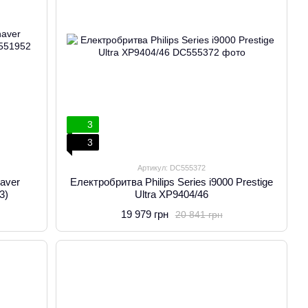
3
3
Артикул: DC555372
aver
Електробритва Philips Series i9000 Prestige
3)
Ultra XP9404/46
19 979 грн
20 841 грн