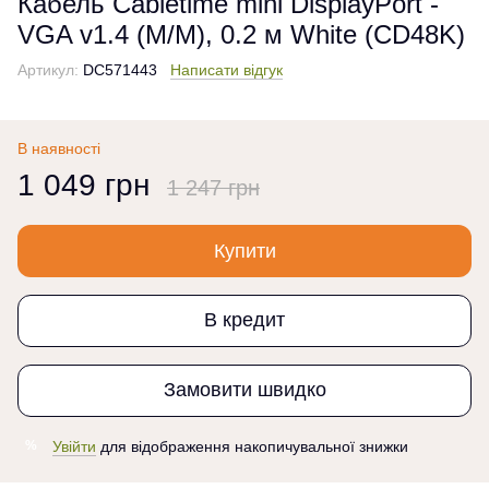
Кабель Cabletime mini DisplayPort -
VGA v1.4 (M/M), 0.2 м White (CD48K)
Артикул:
DC571443
Написати відгук
В наявності
1 049 грн
1 247 грн
Купити
В кредит
Замовити швидко
Увійти
для відображення накопичувальної знижки
%