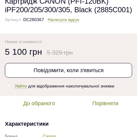
Картридж CANON (PFI-120BK)
iPF200/205/300/305, Black (2885C001)
Артикул:
DC280367
Написати відгук
Немає в наявності
5 100 грн
5 329 грн
Повідомити, коли з'явиться
Увійти
для відображення накопичувальної знижки
%
До обраного
Порівняти
Характеристики
Бренд
Canon