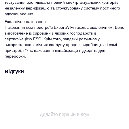
тестування охоплювало повний спектр актуальних критеріїв,
незалежну верифікацію та структуровану систему постійного
вдосконалення.
Екологічне паковання
Паковання всіх пристроїв ExpertWiFi також є екологічним. Воно
виготовлене із сировини з лісових господарств із
сертифікацією FSC. Крім того, завдяки розумному
використанню хімічних сполук у процесі виробництва і самі
пристрої, і їхнє паковання якнайкраще підходять для
переробки.
Відгуки
Додайте перший відгук