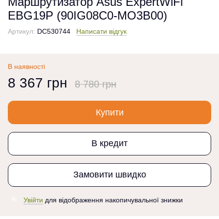
Маршрутизатор Asus ExpertWiFi
EBG19P (90IG08C0-MO3B00)
Артикул:
DC530744
Написати відгук
В наявності
8 367 грн
8 780 грн
Купити
В кредит
Замовити швидко
Увійти
для відображення накопичувальної знижки
%