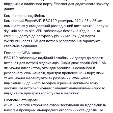
підтримкою виділеного порту Ethernet для додаткового захисту
даних.
Компактність і надійність
Компактний ExpertWiFi EBG19P, розміром 212 x 95 x 26 мм,
поміщається у стандартний розподільний щит низької напруги.
Функція site-to-site VPN забезпечує безпечне з’єднання та
спільний доступ до ресурсів у різних місцях. Два порти
WAN/LAN і порт USB для потреб резервування гарантують
стабільне з’єднання.
Резервний WAN-канал
EBG19P забезпечує надійний і стабільний доступ до мережі
Інтернет для потреб підприємців. Окрім двох портів WAN/LAN,
які можна використовувати для організації основного й
резервного WAN-каналів, пристрій пропонує USB-порт, який
також можна налаштувати як резервний WAN-канал,
підключивши до нього телефон в режимі мобільної точки
доступу. Не потрібно жодних складних налаштувань - просто
під’єднайте пристрій і користуйтеся мережею.
Екологічні стандарти
ASUS ExpertWiFi?пройшов суворі тестування на відповідність
вимогам провідних міжнародних екологічних стандартів. Це