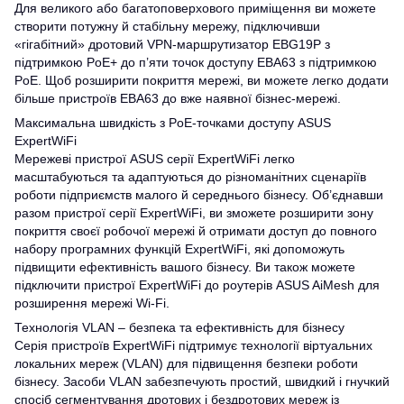
Для великого або багатоповерхового приміщення ви можете
створити потужну й стабільну мережу, підключивши
«гігабітний» дротовий VPN-маршрутизатор EBG19P з
підтримкою PoE+ до п’яти точок доступу EBA63 з підтримкою
PoE. Щоб розширити покриття мережі, ви можете легко додати
більше пристроїв EBA63 до вже наявної бізнес-мережі.
Максимальна швидкість з PoE-точками доступу ASUS
ExpertWiFi
Мережеві пристрої ASUS серії ExpertWiFi легко
масштабуються та адаптуються до різноманітних сценаріїв
роботи підприємств малого й середнього бізнесу. Об’єднавши
разом пристрої серії ExpertWiFi, ви зможете розширити зону
покриття своєї робочої мережі й отримати доступ до повного
набору програмних функцій ExpertWiFi, які допоможуть
підвищити ефективність вашого бізнесу. Ви також можете
підключити пристрої ExpertWiFi до роутерів ASUS AiMesh для
розширення мережі Wi-Fi.
Технологія VLAN – безпека та ефективність для бізнесу
Серія пристроїв ExpertWiFi підтримує технології віртуальних
локальних мереж (VLAN) для підвищення безпеки роботи
бізнесу. Засоби VLAN забезпечують простий, швидкий і гнучкий
спосіб сегментування дротових і бездротових мереж із