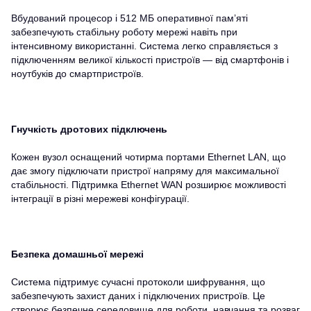
Вбудований процесор і 512 МБ оперативної пам’яті
забезпечують стабільну роботу мережі навіть при
інтенсивному використанні. Система легко справляється з
підключенням великої кількості пристроїв — від смартфонів і
ноутбуків до смартпристроїв.
Гнучкість дротових підключень
Кожен вузол оснащений чотирма портами Ethernet LAN, що
дає змогу підключати пристрої напряму для максимальної
стабільності. Підтримка Ethernet WAN розширює можливості
інтеграції в різні мережеві конфігурації.
Безпека домашньої мережі
Система підтримує сучасні протоколи шифрування, що
забезпечують захист даних і підключених пристроїв. Це
створює безпечне середовище для роботи, навчання та розваг