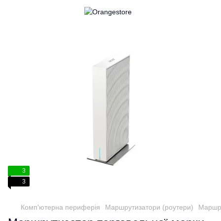
3
3
Комп'ютерна периферія
Маршрутизатори (роутери)
Маршру