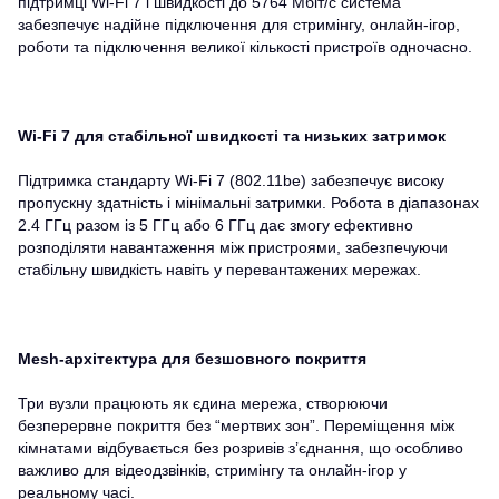
підтримці Wi-Fi 7 і швидкості до 5764 Мбіт/с система
забезпечує надійне підключення для стримінгу, онлайн-ігор,
роботи та підключення великої кількості пристроїв одночасно.
Wi-Fi 7 для стабільної швидкості та низьких затримок
Підтримка стандарту Wi-Fi 7 (802.11be) забезпечує високу
пропускну здатність і мінімальні затримки. Робота в діапазонах
2.4 ГГц разом із 5 ГГц або 6 ГГц дає змогу ефективно
розподіляти навантаження між пристроями, забезпечуючи
стабільну швидкість навіть у перевантажених мережах.
Mesh-архітектура для безшовного покриття
Три вузли працюють як єдина мережа, створюючи
безперервне покриття без “мертвих зон”. Переміщення між
кімнатами відбувається без розривів з’єднання, що особливо
важливо для відеодзвінків, стримінгу та онлайн-ігор у
реальному часі.