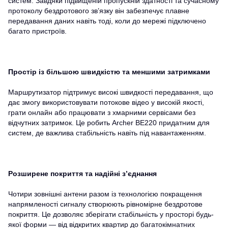
систем. Завдяки підвищеній пропускній здатності та сучасному
протоколу бездротового зв’язку він забезпечує плавне
передавання даних навіть тоді, коли до мережі підключено
багато пристроїв.
Простір із більшою швидкістю та меншими затримками
Маршрутизатор підтримує високі швидкості передавання, що
дає змогу використовувати потокове відео у високій якості,
грати онлайн або працювати з хмарними сервісами без
відчутних затримок. Це робить Archer BE220 придатним для
систем, де важлива стабільність навіть під навантаженням.
Розширене покриття та надійні з’єднання
Чотири зовнішні антени разом із технологією покращення
напрямленості сигналу створюють рівномірне бездротове
покриття. Це дозволяє зберігати стабільність у просторі будь-
якої форми — від відкритих квартир до багатокімнатних