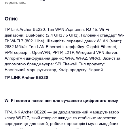
термін, міс.
Опис
TP-Link Archer BE220. Тип WAN з'єднання: RJ-45. Wi-Fi
діапазони: Dual-band (2.4 GHz / 5 GHz), Головний стандарт Wi-
Fi: Wi-Fi 7 (802.11be), Швидкість передачі даних WLAN (макс):
2882 Мбіт/с. Тип LAN Ethernet інтерфейсу: Gigabit Ethernet,
VPN-сервер: : OpenVPN, PPTP, L2TP, Wireguard VPN Server.
Алгоритми шифрування даних: WPA, WPA2, WPA3, Захист за
допомогою брендмауера: SPI Firewall. Тип продукту:
Настільний маршрутизатор, Колір продукту: Чорний
TP-LINK Archer BE220
Wi-Fi нового покоління для сучасного цифрового дому
TP-LINK Archer BE220 — це дводіапазонний маршрутизатор
класу Wi-Fi 7, який створює швидке та стабільне мережеве
середовище для сімей, робочих просторів і мультимедійних