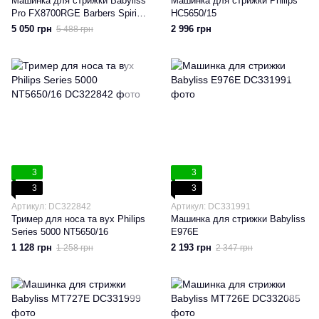
Машинка для стрижки Babyliss
Машинка для стрижки Philips
Pro FX8700RGE Barbers Spirit
HC5650/15
RoseFX
5 050 грн
2 996 грн
5 488 грн
3
3
3
3
Артикул: DC322842
Артикул: DC331991
Тример для носа та вух Philips
Машинка для стрижки Babyliss
Series 5000 NT5650/16
E976E
1 128 грн
2 193 грн
1 258 грн
2 347 грн