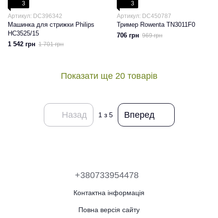
3
3
Артикул: DC396342
Артикул: DC450787
Машинка для стрижки Philips
Тример Rowenta TN3011F0
HC3525/15
706 грн
969 грн
1 542 грн
1 701 грн
Показати ще 20 товарів
Назад
Вперед
1
з 5
+380733954478
Контактна інформація
Повна версія сайту