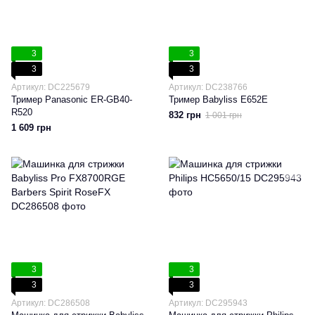
3
3
3
3
Артикул: DC225679
Артикул: DC238766
Тример Panasonic ER-GB40-
Тример Babyliss E652E
R520
832 грн
1 001 грн
1 609 грн
3
3
3
3
Артикул: DC286508
Артикул: DC295943