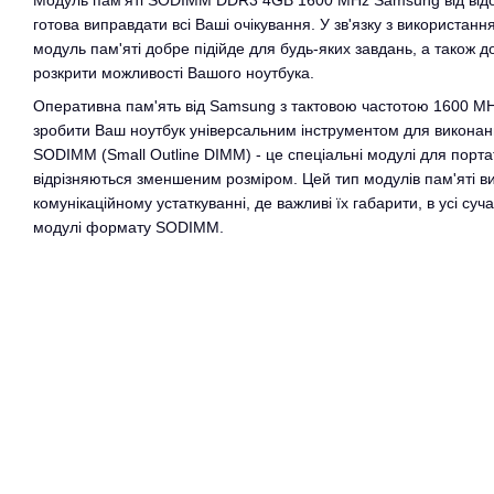
Модуль пам'яті SODIMM DDR3 4GB 1600 MHz Samsung від від
готова виправдати всі Ваші очікування. У зв'язку з використанн
модуль пам'яті добре підійде для будь-яких завдань, а також 
розкрити можливості Вашого ноутбука.
Оперативна пам'ять від Samsung з тактовою частотою 1600 M
зробити Ваш ноутбук універсальним інструментом для виконан
SODIMM (Small Outline DIMM) - це спеціальні модулі для порта
відрізняються зменшеним розміром. Цей тип модулів пам'яті ви
комунікаційному устаткуванні, де важливі їх габарити, в усі су
модулі формату SODIMM.