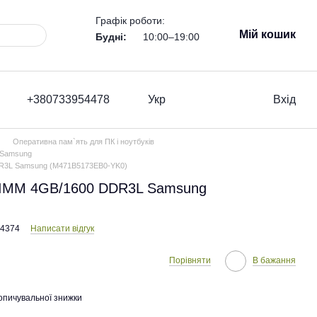
Графік роботи:
Мій кошик
Будні:
10:00–19:00
+380733954478
Укр
Вхід
Оперативна пам`ять для ПК і ноутбуків
в Samsung
R3L Samsung (M471B5173EB0-YK0)
DIMM 4GB/1600 DDR3L Samsung
44374
Написати відгук
Порівняти
В бажання
опичувальної знижки