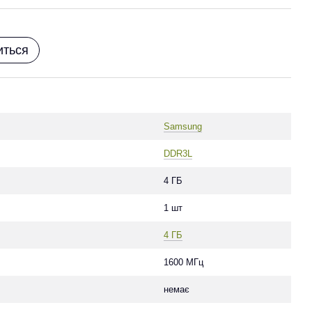
иться
Samsung
DDR3L
4 ГБ
1 шт
4 ГБ
1600 МГц
немає