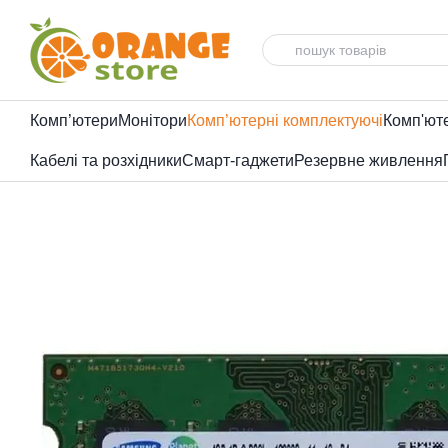
Перейти до основного контенту
Комп’ютери
Монітори
Комп’ютерні комплектуючі
Комп'ют
Кабелі та розхідники
Смарт-гаджети
Резервне живлення