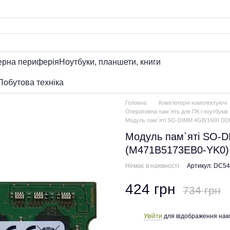
ерна периферія
Ноутбуки, планшети, книги
Побутова техніка
Головна
Комп’ютерні комплектуючі
Оперативна пам`ять для ПК і ноутбукі
Модуль пам`ятi SO-DIMM 4GB/1600 DD
Модуль пам`ятi SO-
(M471B5173EB0-YK0)
Немає в наявності
Артикул: DC5
424 грн
734 грн
Увійти
для відображення нак
%