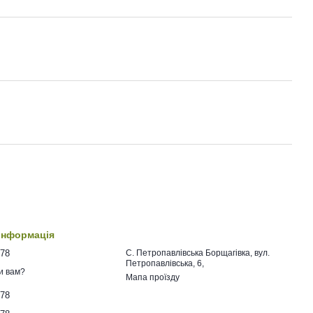
 інформація
478
C. Петропавлівська Борщагівка, вул.
Петропавлівська, 6,
и вам?
Мапа проїзду
478