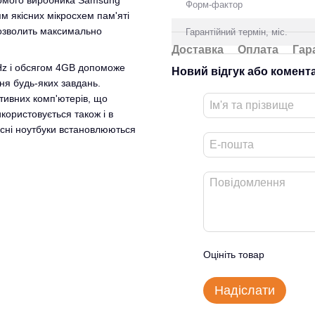
омого виробника Samsung
Форм-фактор
ям якісних мікросхем пам'яті
дозволить максимально
Гарантійний термін, міс.
Доставка
Оплата
Гар
Hz і обсягом 4GB допоможе
Новий відгук або комент
ня будь-яких завдань.
тивних комп'ютерів, що
користовується також і в
часні ноутбуки встановлюються
Оцініть товар
Надіслати