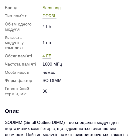
Бренд
Samsung
Тип пам'яті
DDR3L
Об'єм одного
4 ГБ
модуля
Кількість
модулів у
1 шт
комплект
Обсяг пам'яті
4 ГБ
Частота пам'яті
1600 МГц
Особливості
немає
Форм-фактор
SO-DIMM
Гарантійний
36
термін, міс.
Опис
SODIMM (Small Outline DIMM) - це спеціальні модулі для
портативних комп’ютерів, що відрізняються зменшеним
розміром. Цей тип модулів пам’яті використовується також і в