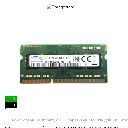
3
3
Комп’ютерні комплектуючі
Оперативна пам`ять для ПК і ноут