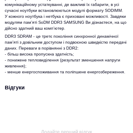
комунікаційному устаткуванні, де важливі їх габарити, в усі
сучасні ноутбуки встановлюються модулі формату SODIMM.
У кожного ноутбука і нетбука є приховані можливості. Завдяки
модулям пам’яті SоDM DDR3 SAMSUNG Ви дізнаєтеся, на що
дійсно здатний ваш комп’ютер.
DDR3 SDRAM - це третє покоління синхронної динамічної
пам’яті з довільним доступом і подвоєною швидкістю передачі
даних. Переваги в порівнянні з DDR2:
- більш висока пропускна здатність;
- понижене тепловиділення (результат зменшення напруги
живлення);
- менше енергоспоживання та поліпшене енергозбереження.
Відгуки
Додайте перший відгук