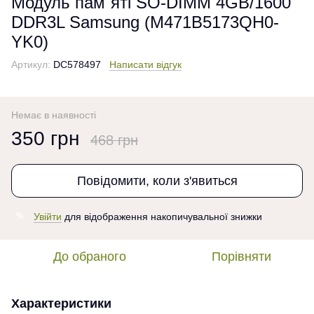
Модуль пам`ятi SO-DIMM 4GB/1600
DDR3L Samsung (M471B5173QH0-
YK0)
Артикул:
DC578497
Написати відгук
Немає в наявності
350 грн
468 грн
Повідомити, коли з'явиться
Увійти
для відображення накопичувальної знижки
%
До обраного
Порівняти
Характеристики