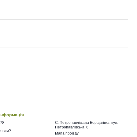
 інформація
478
C. Петропавлівська Борщагівка, вул.
Петропавлівська, 6,
и вам?
Мапа проїзду