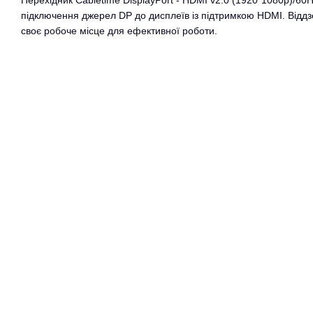
Перехідник Сabletime DisplayPort - HDMI v2.0 (1920*1080p)/60
підключення джерел DP до дисплеїв із підтримкою HDMI. Від
своє робоче місце для ефективної роботи.