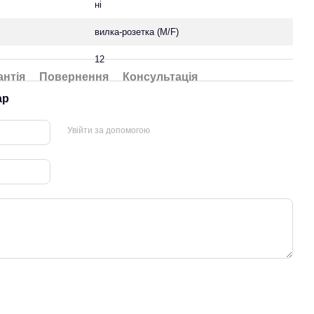
ні
вилка-розетка (M/F)
12
антія
Повернення
Консультація
ар
Увійти за допомогою