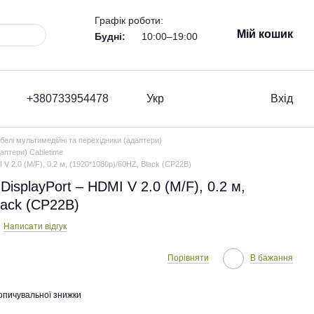
Графік роботи:
Мій кошик
Будні:
10:00–19:00
+380733954478
Укр
Вхід
белі мультимедійні та перехідники (адаптери)
даптери) Cabletime
 V 2.0 (M/F), 0.2 м, (1920*1080p)/60HZ, Black (CP22B)
DisplayPort – HDMI V 2.0 (M/F), 0.2 м,
lack (CP22B)
Написати відгук
Порівняти
В бажання
опичувальної знижки