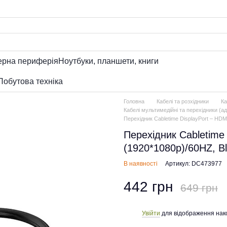
ерна периферія
Ноутбуки, планшети, книги
Побутова техніка
Головна
Кабелі та розхідники
Ка
Кабелі мультимедійні та перехідники (а
Перехідник Сabletime DisplayPort – HDMI
Перехідник Сabletime 
(1920*1080p)/60HZ, B
В наявності
Артикул: DC473977
442 грн
649 грн
Увійти
для відображення нак
%