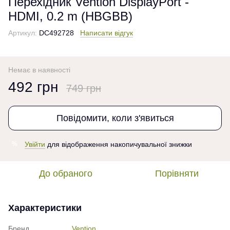
Перехідник Vention DisplayPort -
HDMI, 0.2 m (HBGBB)
Артикул:
DC492728
Написати відгук
Немає в наявності
492 грн
749 грн
Повідомити, коли з'явиться
Увійти
для відображення накопичувальної знижки
%
До обраного
Порівняти
Характеристики
Бренд
Vention