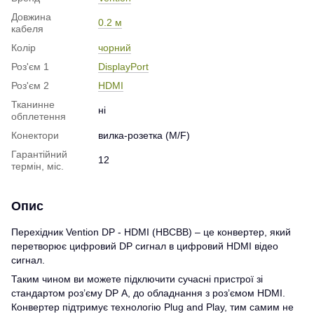
Довжина
0.2 м
кабеля
Колір
чорний
Роз'єм 1
DisplayPort
Роз'єм 2
HDMI
Тканинне
ні
обплетення
Конектори
вилка-розетка (M/F)
Гарантійний
12
термін, міс.
Опис
Перехідник Vention DP - HDMI (HBCBB) – це конвертер, який
перетворює цифровий DP сигнал в цифровий HDMI відео
сигнал.
Таким чином ви можете підключити сучасні пристрої зі
стандартом роз’єму DP А, до обладнання з роз’ємом HDMI.
Конвертер підтримує технологію Plug and Play, тим самим не