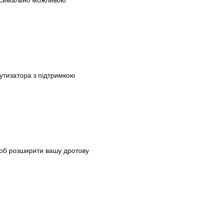
максимально можливою
тизатора з підтримкою
 щоб розширити вашу дротову