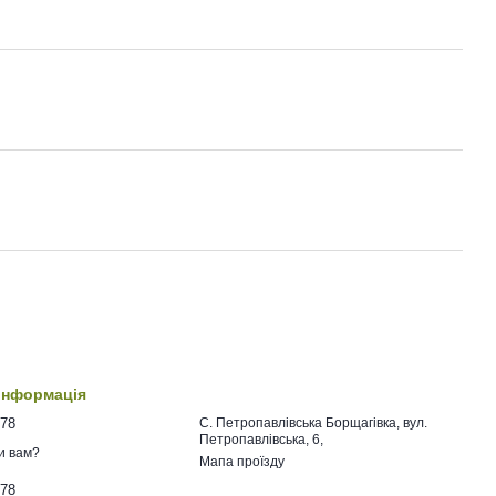
 інформація
478
C. Петропавлівська Борщагівка, вул.
Петропавлівська, 6,
и вам?
Мапа проїзду
478