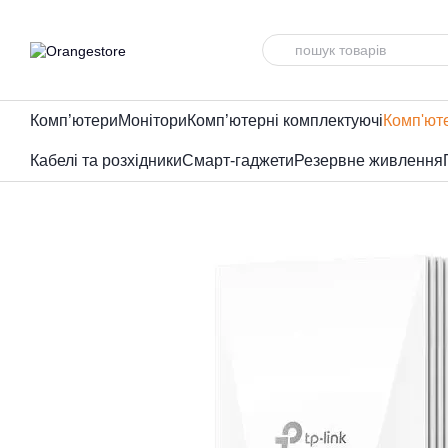
Перейти до основного контенту
Комп’ютери
Монітори
Комп’ютерні комплектуючі
Комп'ют
Кабелі та розхідники
Смарт-гаджети
Резервне живлення