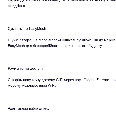
Переходьте з кімнати в кімнату та залишайтеся на зв'язку з 
швидкістю.
Сумісність з EasyMesh
Гнучке створення Mesh-мережі шляхом підключення до маршру
EasyMesh для безперебійного покриття всього будинку.
Режим точки доступу
Створіть нову точку доступу WiFi через порт Gigabit Ethernet,
мережу можливостями WiFi.
Адаптивний вибір шляху