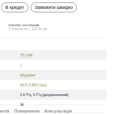
В кредит
Замовити швидко
ПОКУПКА ЧАСТИНАМИ
3 платежі по 1 132.00 грн
TP-LINK
1
вбудовані
Wi-Fi 6 (802.11ax)
2.4 ГГц, 5 ГГц (дводіапазонний)
36
антія
Повернення
Консультація