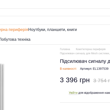
ерна периферія
Ноутбуки, планшети, книги
Побутова техніка
Головна
Комп'ютерна периферія
Підсилювач сигналу для Mesh системи
Підсилювач сигналу 
В наявності
Артикул: EL1397539
3 396 грн
3 754 
Увійти
для відображення нак
%