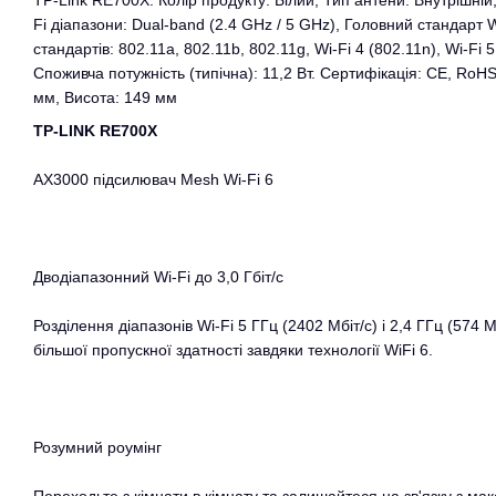
TP-Link RE700X. Колір продукту: Білий, Тип антени: Внутрішній,
Fi діапазони: Dual-band (2.4 GHz / 5 GHz), Головний стандарт Wi
стандартів: 802.11a, 802.11b, 802.11g, Wi-Fi 4 (802.11n), Wi-Fi 5
Споживча потужність (типічна): 11,2 Вт. Сертифікація: CE, RoH
мм, Висота: 149 мм
TP-LINK RE700X
AX3000 підсилювач Mesh Wi-Fi 6
Дводіапазонний Wi-Fi до 3,0 Гбіт/с
Розділення діапазонів Wi-Fi 5 ГГц (2402 Мбіт/с) і 2,4 ГГц (574 М
більшої пропускної здатності завдяки технології WiFi 6.
Розумний роумінг