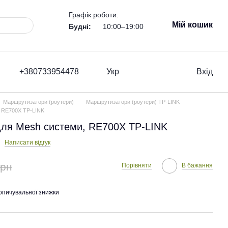
Графік роботи:
Мій кошик
Будні:
10:00–19:00
+380733954478
Укр
Вхід
Маршрутизатори (роутери)
Маршрутизатори (роутери) TP-LINK
, RE700X TP-LINK
для Mesh системи, RE700X TP-LINK
Написати відгук
грн
Порівняти
В бажання
опичувальної знижки