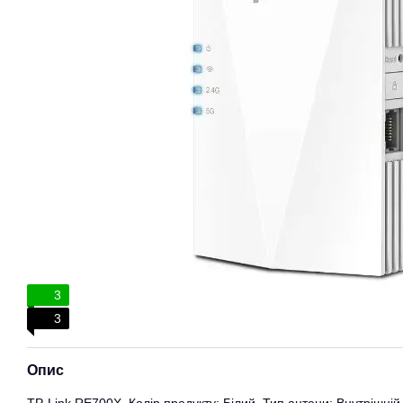
3
3
Опис