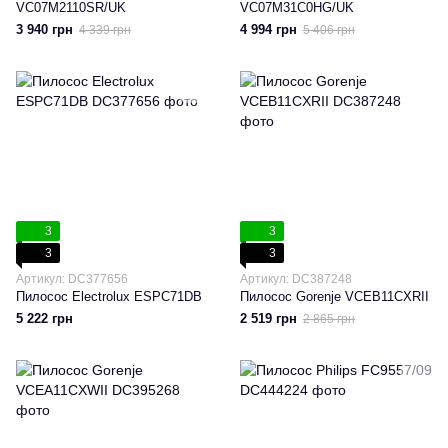
VC07M2110SR/UK
VC07M31C0HG/UK
3 940 грн
4 994 грн
4 339 грн
5 406 грн
3
3
3
3
Артикул: DC377656
Артикул: DC387248
Пилосос Electrolux ESPC71DB
Пилосос Gorenje VCEB11CXRII
5 222 грн
2 519 грн
2 865 грн