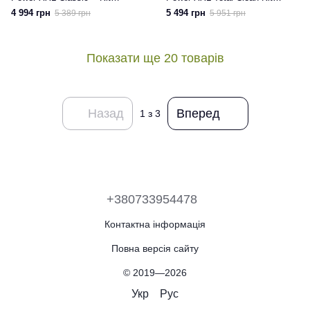
RO4B25EA
RO4B75EA
4 994 грн
5 494 грн
5 389 грн
5 951 грн
Показати ще 20 товарів
Назад
Вперед
1
з 3
+380733954478
Контактна інформація
Повна версія сайту
© 2019—2026
Укр
Рус