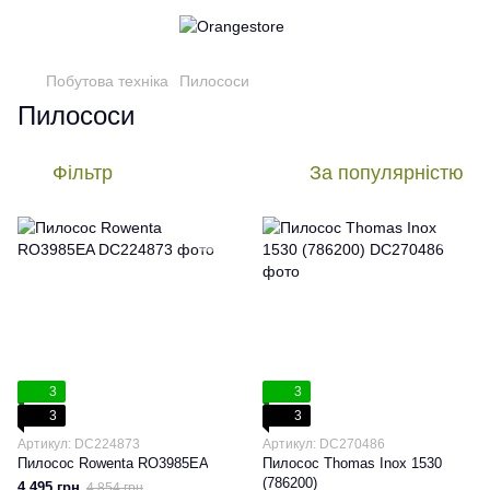
Побутова техніка
Пилососи
Пилососи
Фільтр
За популярністю
3
3
3
3
Артикул: DC224873
Артикул: DC270486
Пилосос Rowenta RO3985EA
Пилосос Thomas Inox 1530
(786200)
4 495 грн
4 854 грн