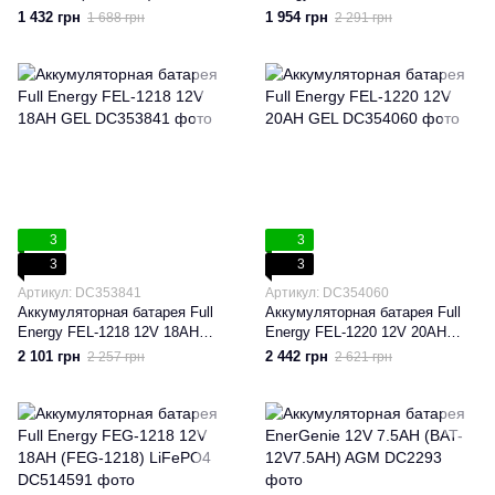
(FEP-1218) AGM
1 432 грн
1 954 грн
1 688 грн
2 291 грн
3
3
3
3
Артикул: DC353841
Артикул: DC354060
Аккумуляторная батарея Full
Аккумуляторная батарея Full
Energy FEL-1218 12V 18AH
Energy FEL-1220 12V 20AH
GEL
GEL
2 101 грн
2 442 грн
2 257 грн
2 621 грн