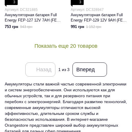
3
3
Артикул: DC321885
Артикул: DC328947
Аккумуляторная батарея Full
Аккумуляторная батарея Full
Energy FEP-127 12V 7AH (FEP-
Energy FEP-129 12V 9AH (FEP-
127) AGM
129) AGM
753 грн
991 грн
943 грн
1 152 грн
Показать еще 20 товаров
Назад
Вперед
1
из 3
Аккумуляторы стали важной частью современной электроники
и систем энергообеспечения. Они используются как для
обычных устройств, так и для резервного питания при
перебоях с электроэнергией. Благодаря развитию технологий,
современные аккумуляторы отличаются высокой
эффективностью, длительным сроком службы и
безопасностью использования. В интернет-магазине
Orangestore представлен широкий выбор аккумуляторных
батарей для разных сфер применения.