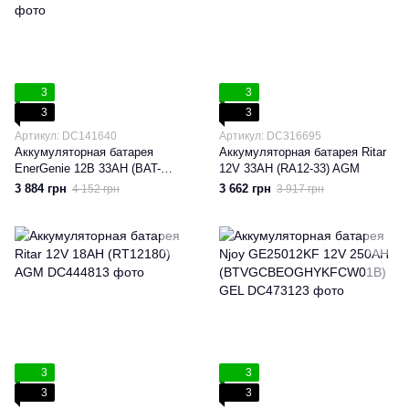
3
3
3
3
Артикул: DC141640
Артикул: DC316695
Аккумуляторная батарея
Аккумуляторная батарея Ritar
EnerGenie 12В 33AH (BAT-
12V 33AH (RA12-33) AGM
12V33AH) AGM
3 884 грн
3 662 грн
4 152 грн
3 917 грн
3
3
3
3