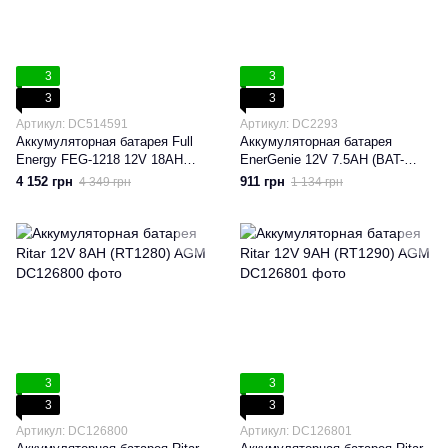
3
3
3
3
Артикул: DC514591
Артикул: DC2293
Аккумуляторная батарея Full
Аккумуляторная батарея
Energy FEG-1218 12V 18AH
EnerGenie 12V 7.5AH (BAT-
(FEG-1218) LiFePO4
12V7.5AH) AGM
4 152 грн
911 грн
4 349 грн
1 134 грн
3
3
3
3
Артикул: DC126800
Артикул: DC126801