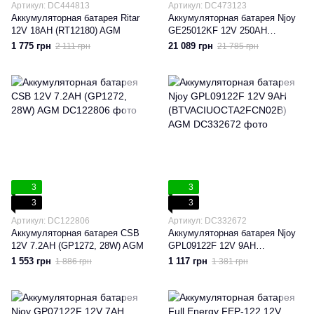
Артикул: DC444813
Артикул: DC473123
Аккумуляторная батарея Ritar
Аккумуляторная батарея Njoy
12V 18AH (RT12180) AGM
GE25012KF 12V 250AH
(BTVGCBEOGHYKFCW01B)
1 775 грн
21 089 грн
2 111 грн
21 785 грн
GEL
3
3
3
3
Артикул: DC122806
Артикул: DC332672
Аккумуляторная батарея CSB
Аккумуляторная батарея Njoy
12V 7.2AH (GP1272, 28W) AGM
GPL09122F 12V 9AH
(BTVACIUOCTA2FCN02B) AGM
1 553 грн
1 117 грн
1 886 грн
1 381 грн