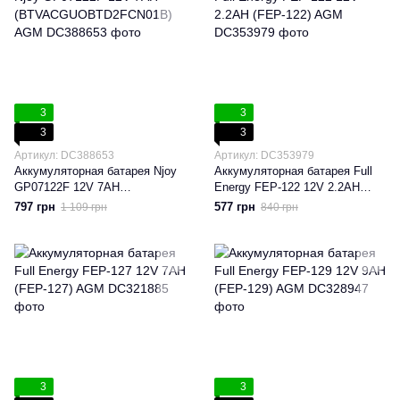
3
3
3
3
Артикул: DC388653
Артикул: DC353979
Аккумуляторная батарея Njoy
Аккумуляторная батарея Full
GP07122F 12V 7AH
Energy FEP-122 12V 2.2AH
(BTVACGUOBTD2FCN01B)
(FEP-122) AGM
797 грн
577 грн
1 109 грн
840 грн
AGM
3
3