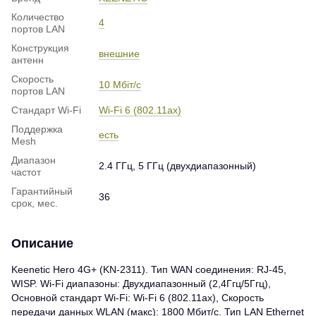
Количество
4
портов LAN
Конструкция
внешние
антенн
Скорость
10 Мбіт/с
портов LAN
Стандарт Wi-Fi
Wi-Fi 6 (802.11ax)
Поддержка
есть
Mesh
Диапазон
2.4 ГГц, 5 ГГц (двухдиапазонный)
частот
Гарантийный
36
срок, мес.
Описание
Keenetic Hero 4G+ (KN-2311). Тип WAN соединения: RJ-45,
WISP. Wi-Fi диапазоны: Двухдиапазонный (2,4Ггц/5Ггц),
Основной стандарт Wi-Fi: Wi-Fi 6 (802.11ax), Скорость
передачи данных WLAN (макс): 1800 Мбит/с. Тип LAN Ethernet