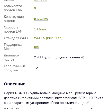
Количество
9
портов LAN
Конструкция
внешние
антенн
Скорость
1 Гбит/с
портов LAN
Стандарт Wi-Fi
Wi-Fi 5 (802.11ac)
Поддержка
нет
Mesh
Диапазон
2.4 ГГц, 5 ГГц (двухапазонный)
частот
Гарантийный
12
срок, мес.
Описание
Серия RB4011 - удивительно мощные маршрутизаторы с
десятью гигабитными портами, интерфейсом SFP + 10 Гбит /
с и аппаратным ускорением IPsec по отличной цене!