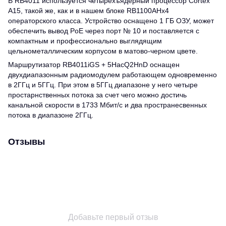
В RB4011 используется четырехъядерный процессор Cortex
A15, такой же, как и в нашем блоке RB1100AHx4
операторского класса. Устройство оснащено 1 ГБ ОЗУ, может
обеспечить вывод PoE через порт № 10 и поставляется с
компактным и профессионально выглядящим
цельнометаллическим корпусом в матово-черном цвете.
Маршрутизатор RB4011iGS + 5HacQ2HnD оснащен
двухдиапазонным радиомодулем работающем одновременно
в 2ГГц и 5ГГц. При этом в 5ГГц диапазоне у него четыре
простарнственных потока за счет чего можно достичь
канальной скорости в 1733 Мбит/с и два пространесвенных
потока в диапазоне 2ГГц.
Отзывы
Добавьте первый отзыв