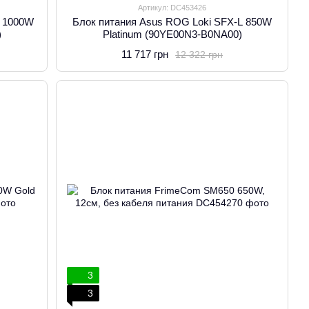
Артикул: DC453426
L 1000W
Блок питания Asus ROG Loki SFX-L 850W
)
Platinum (90YE00N3-B0NA00)
11 717 грн
12 322 грн
3
3