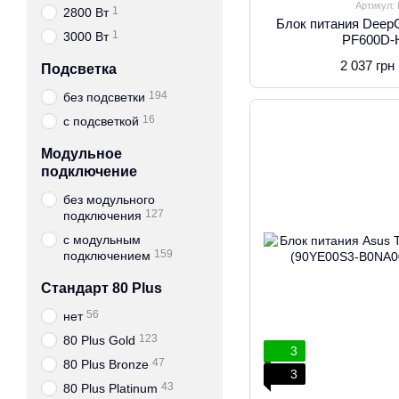
Артикул:
1
2800 Вт
Блок питания Deep
1
3000 Вт
PF600D-
2 037 грн
Подсветка
194
без подсветки
16
с подсветкой
Модульное
подключение
без модульного
127
подключения
с модульным
159
подключением
Стандарт 80 Plus
56
нет
123
80 Plus Gold
3
47
80 Plus Bronze
3
43
80 Plus Platinum