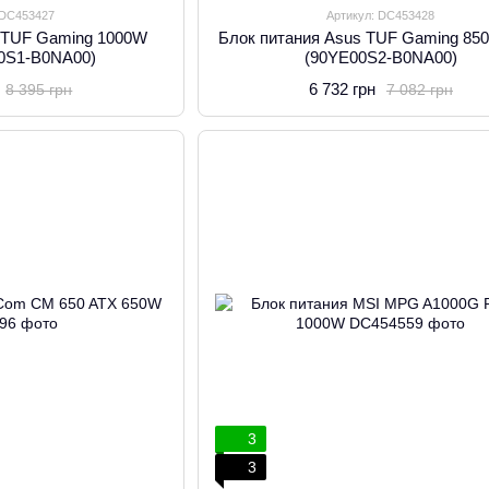
 DC453427
Артикул: DC453428
s TUF Gaming 1000W
Блок питания Asus TUF Gaming 85
00S1-B0NA00)
(90YE00S2-B0NA00)
6 732 грн
8 395 грн
7 082 грн
3
3