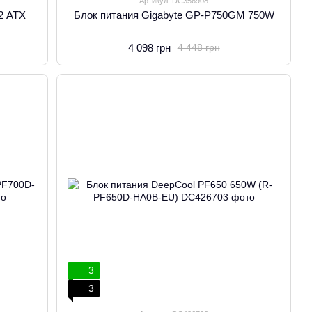
Артикул: DC356908
2 ATX
Блок питания Gigabyte GP-P750GM 750W
4 098 грн
4 448 грн
3
3