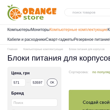
Перейти к основному контенту
Компьютеры
Мониторы
Компьютерные комплектующие
К
Кабели и расходники
Смарт-гаджеты
Резервное питание
Главная
Компьютерные комплектующие
Блоки питания для корпусов
Блоки питания для корпусо
Сортировка:
по популя
Цена, грн
От Цена, грн
До Цена, грн
OK
Бренд