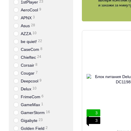
23
1stPlayer
9
AeroCool
3
APNX
28
Asus
10
AZZA
22
be quiet!
8
CaseCom
24
Chieftec
8
Corsair
7
Cougar
9
Deepcool
10
Delux
6
FrimeCom
1
GameMax
16
GamerStorm
3
23
3
Gigabyte
2
Golden Field