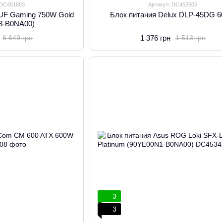
 DC451803
Артикул: DC452605
TUF Gaming 750W Gold
Блок питания Delux DLP-45DG 
3-B0NA00)
1 376 грн
6 649 грн
1 513 грн
3
3