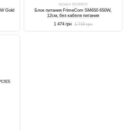
Артикул: DC454270
0W Gold
Блок питания FrimeCom SM650 650W,
12см, без кабеля питания
1 474 грн
1 710 грн