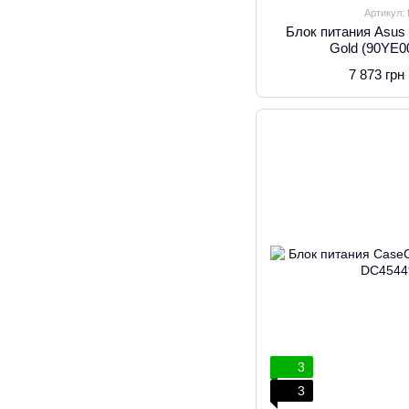
Артикул:
Блок питания Asu
Gold (90YE
7 873 грн
3
3