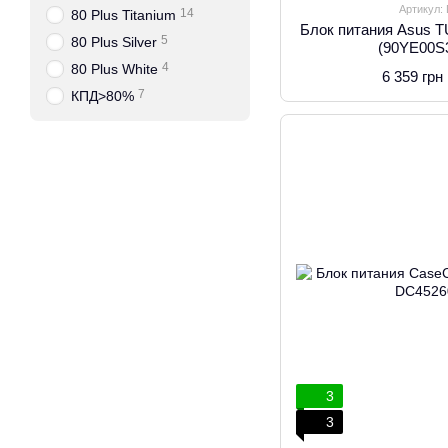
Артикул:
14
80 Plus Titanium
Блок питания Asus 
5
80 Plus Silver
(90YE00S
4
80 Plus White
6 359 грн
7
КПД>80%
3
3