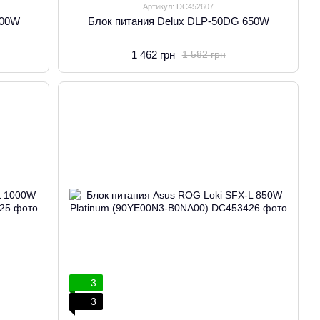
Артикул: DC452607
600W
Блок питания Delux DLP-50DG 650W
1 462 грн
1 582 грн
3
3