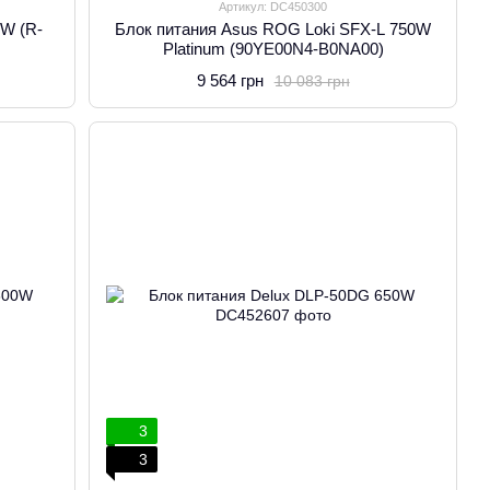
Артикул: DC450300
0W (R-
Блок питания Asus ROG Loki SFX-L 750W
Platinum (90YE00N4-B0NA00)
9 564 грн
10 083 грн
3
3