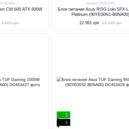
 DC452608
Артикул: DC453425
Com CM 600 ATX 600W
Блок питания Asus ROG Loki SFX-
Platinum (90YE00N1-B0NA00
12 561 грн
1 602 грн
13 168 грн
3
3