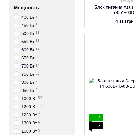
Артикул:
Блок питания Asu
Мощность
(90YE00D
8
400 Вт
4 113 грн
3
450 Вт
11
500 Вт
11
550 Вт
14
600 Вт
37
650 Вт
14
700 Вт
61
750 Вт
3
800 Вт
54
850 Вт
53
1000 Вт
17
1200 Вт
2
1250 Вт
3
6
1300 Вт
3
5
1600 Вт