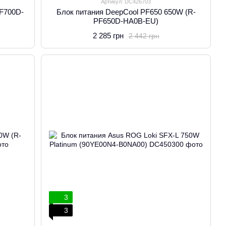
Артикул: DC426703
PF700D-
Блок питания DeepCool PF650 650W (R-
PF650D-HA0B-EU)
2 285 грн
2 442 грн
3
3