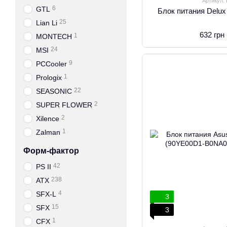
Артикул:
6
GTL
Блок питания Delu
25
Lian Li
632 грн
1
MONTECH
24
MSI
9
PCCooler
1
Prologix
22
SEASONIC
2
SUPER FLOWER
2
Xilence
1
Zalman
Форм-фактор
42
PS II
238
ATX
4
SFX-L
3
15
SFX
3
1
CFX