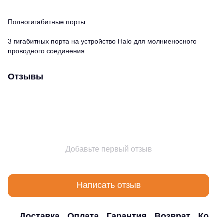
Полногигабитные порты
3 гигабитных порта на устройство Halo для молниеносного
проводного соединения
Отзывы
Добавьте первый отзыв
Написать отзыв
Доставка
Оплата
Гарантия
Возврат
Кон