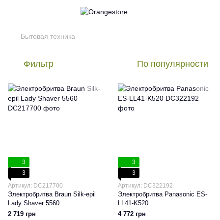
Бытовая техника
Фильтр
По популярности
3
3
3
3
Артикул: DC217700
Артикул: DC322192
Электробритва Braun Silk-epil
Электробритва Panasonic ES-
Lady Shaver 5560
LL41-K520
2 719 грн
4 772 грн