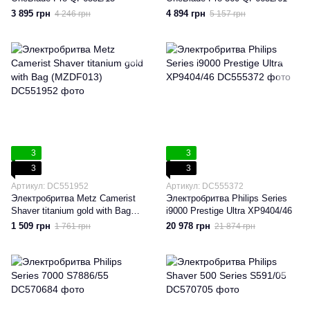
3 895 грн
4 894 грн
4 246 грн
5 157 грн
3
3
3
3
Артикул: DC551952
Артикул: DC555372
Электробритва Metz Camerist
Электробритва Philips Series
Shaver titanium gold with Bag
i9000 Prestige Ultra XP9404/46
(MZDF013)
1 509 грн
20 978 грн
1 761 грн
21 874 грн