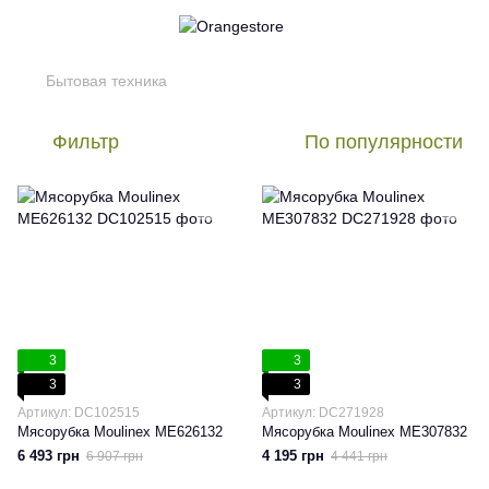
Бытовая техника
Фильтр
По популярности
3
3
3
3
Артикул: DC102515
Артикул: DC271928
Мясорубка Moulinex ME626132
Мясорубка Moulinex ME307832
6 493 грн
4 195 грн
6 907 грн
4 441 грн