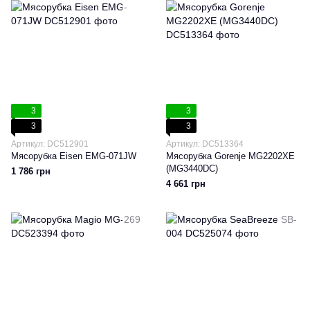
3
3
3
3
Артикул: DC512901
Артикул: DC513364
Мясорубка Eisen EMG-071JW
Мясорубка Gorenje MG2202XE
(MG3440DC)
1 786 грн
4 661 грн