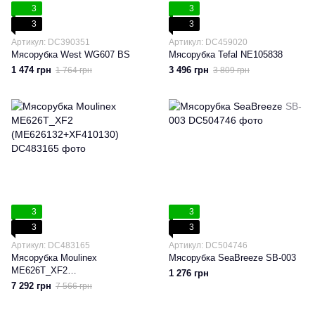
3
3
3
3
Артикул: DC390351
Артикул: DC459020
Мясорубка West WG607 BS
Мясорубка Tefal NE105838
1 474 грн
3 496 грн
1 764 грн
3 809 грн
3
3
3
3
Артикул: DC483165
Артикул: DC504746
Мясорубка Moulinex
Мясорубка SeaBreeze SB-003
ME626T_XF2
1 276 грн
(ME626132+XF410130)
7 292 грн
7 566 грн