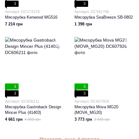
3
3
Артикул: DC574378
Артикул: DC591796
Мясорубка Kenwood MG516
Мясорубка SeaBreeze SB-0802
7 214 грн
1 398 грн
3
3
3
3
Артикул: DC606211
Артикул: DC607926
Мясорубка Gastroback Design
Мясорубка Mova MG20
Mincer Plus (41403)
(MOVA_MG20)
4 661 грн
3 773 грн
4 960 грн
3 990 грн