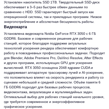
Установлен накопитель SSD 1TB. Твердотельный SSD-диск
обеспечивает в 3–5 раз быстрее обмен данными по
сравнению с HDD. SSD гарантирует быстрый запуск как
операционной системы, так и прикладных программ. Низкое
энергопотребление и абсолютная бесшумность работы.
Видеокарта
Установлена видеокарта Nvidia GeForce RTX 3050 с 6 ГБ
GDDR6. Базовое и современное решение для рабочих
станций, которое благодаря поддержке актуальных
технологий ускорения рендера обеспечивает комфортную
работу в повседневных профессиональных задачах. Подходит
для Blender, Adobe Premiere Pro, DaVinci Resolve, After Effects
и других программ, использующих GPU для ускорения
вычислений. RTX 3050 оснащена 2048 ядрами CUDA и
поддерживает аппаратную трассировку лучей и AI-ускорение,
что положительно влияет на скорость рендеринга и работу со
сценами небольшой и средней сложности. Объём памяти 6
ГБ GDDR6 подходит для базовых рабочих процессов,
видеомонтажа, визуализации и мультимедийных задач.
Оптимальный выбор для рабочих станций начального уровня,
где требуется современное и энергоэффективное
графическое ускорение.