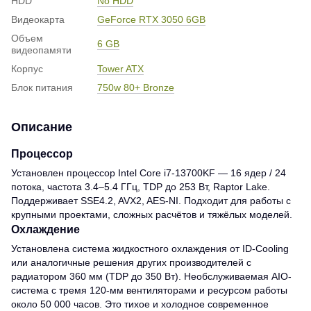
HDD
No HDD
Видеокарта
GeForce RTX 3050 6GB
Объем
6 GB
видеопамяти
Корпус
Tower ATX
Блок питания
750w 80+ Bronze
Описание
Процессор
Установлен процессор Intel Core i7-13700KF — 16 ядер / 24
потока, частота 3.4–5.4 ГГц, TDP до 253 Вт, Raptor Lake.
Поддерживает SSE4.2, AVX2, AES-NI. Подходит для работы с
крупными проектами, сложных расчётов и тяжёлых моделей.
Охлаждение
Установлена система жидкостного охлаждения от ID-Cooling
или аналогичные решения других производителей с
радиатором 360 мм (TDP до 350 Вт). Необслуживаемая AIO-
система с тремя 120-мм вентиляторами и ресурсом работы
около 50 000 часов. Это тихое и холодное современное