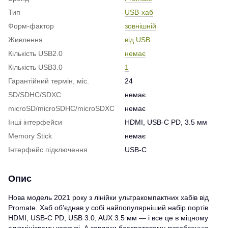
Тип
USB-хаб
Форм-фактор
зовнішній
Живлення
від USB
Кількість USB2.0
немає
Кількість USB3.0
1
Гарантійний термін, міс.
24
SD/SDHC/SDXC
немає
microSD/microSDHC/microSDXC
немає
Інші інтерфейси
HDMI, USB-C PD, 3.5 мм
Memory Stick
немає
Інтерфейс підключення
USB-C
Опис
Нова модель 2021 року з лінійки ультракомпактних хабів від
Promate. Хаб об’єднав у собі найпопулярніший набір портів
HDMI, USB-C PD, USB 3.0, AUX 3.5 мм — і все це в міцному
алюмінієвому корпусі. А завдяки бездротовому виробленню