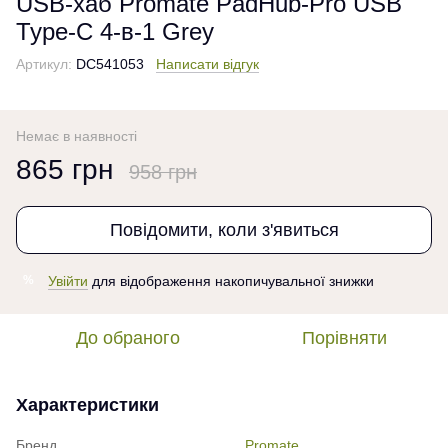
USB-хаб Promate PadHub-Pro USB
Type-C 4-в-1 Grey
Артикул:
DC541053
Написати відгук
Немає в наявності
865 грн
958 грн
Повідомити, коли з'явиться
Увійти
для відображення накопичувальної знижки
%
До обраного
Порівняти
Характеристики
Бренд
Promate