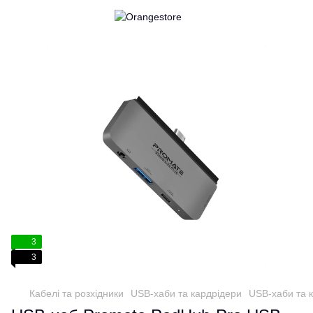
3
3
Кабелі та розхідники
USB-хаби та кардрідери
USB-хаби та 