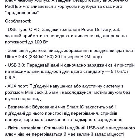
PadHub-Pro зливається з корпусом ноутбука та стає його
"продовженням".
Особливості:
- USB Type-C PD: Завдяки технології Power Delivery, хаб
здатний приймати та передавати живлення від джерела на
потужності до 100 Вт
- Зовнішній дисплей: виводь зображення в роздільній здатності
UltraHD 4K (3840x2160) 30 Гц через HDMI порт
- USB 3.0: Передавай дані й одночасно заряджай свій пристрій
на максимальній швидкості для цього стандарту — 5 Гбіт/с і
0.9 А
- AUX порт: Під’єднуй навушники або акустичну систему з
роз’ємом Mini Jack 3.5 мм і насолоджуйся чистим звуком без
шумів і перешкод
- Безпечний: Вбудований чип Smart IC захистить хаб і
під’єднані до нього пристрої від перегрівання, стрибків
напруги, короткого замикання та надмірного заряджання
- Якісні матеріали: Стильний і надійний USB-хаб з анодованого
алюмінію не перегрівається й має великий запас міцності