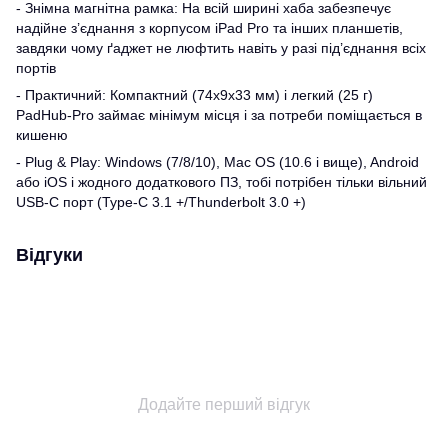
- Знімна магнітна рамка: На всій ширині хаба забезпечує
надійне з’єднання з корпусом iPad Pro та інших планшетів,
завдяки чому ґаджет не люфтить навіть у разі під’єднання всіх
портів
- Практичний: Компактний (74x9x33 мм) і легкий (25 г)
PadHub-Pro займає мінімум місця і за потреби поміщається в
кишеню
- Plug & Play: Windows (7/8/10), Mac OS (10.6 і вище), Android
або iOS і жодного додаткового ПЗ, тобі потрібен тільки вільний
USB-С порт (Type-C 3.1 +/Thunderbolt 3.0 +)
Відгуки
Додайте перший відгук