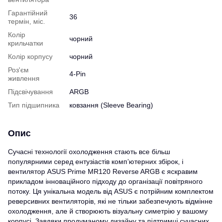
Гарантійний
36
термін, міс.
Колір
чорний
крильчатки
Колір корпусу
чорний
Роз'єм
4-Pin
живлення
Підсвічування
ARGB
Тип підшипника
ковзання (Sleeve Bearing)
Опис
Сучасні технології охолодження стають все більш
популярними серед ентузіастів комп’ютерних збірок, і
вентилятор ASUS Prime MR120 Reverse ARGB є яскравим
прикладом інноваційного підходу до організації повітряного
потоку. Ця унікальна модель від ASUS є потрійним комплектом
реверсивних вентиляторів, які не тільки забезпечують відмінне
охолодження, але й створюють візуальну симетрію у вашому
корпусі. Завдяки продуманому дизайну та підтримці сучасних