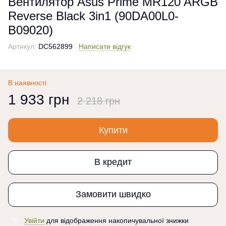
Вентилятор Asus Prime MR120 ARGB
Reverse Black 3in1 (90DA00L0-
B09020)
Артикул:
DC562899
Написати відгук
В наявності
1 933 грн
2 218 грн
Купити
В кредит
Замовити швидко
Увійти
для відображення накопичувальної знижки
%