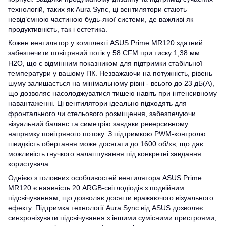
технологій, таких як Aura Sync, ці вентилятори стають
невід’ємною частиною будь-якої системи, де важливі як
продуктивність, так і естетика.
Кожен вентилятор у комплекті ASUS Prime MR120 здатний
забезпечити повітряний потік у 58 CFM при тиску 1,38 мм
H2O, що є відмінним показником для підтримки стабільної
температури у вашому ПК. Незважаючи на потужність, рівень
шуму залишається на мінімальному рівні - всього до 23 дБ(А),
що дозволяє насолоджуватися тишею навіть при інтенсивному
навантаженні. Ці вентилятори ідеально підходять для
фронтального чи стельового розміщення, забезпечуючи
візуальний баланс та симетрію завдяки реверсивному
напрямку повітряного потоку. З підтримкою PWM-контролю
швидкість обертання може досягати до 1600 об/хв, що дає
можливість гнучкого налаштування під конкретні завдання
користувача.
Однією з головних особливостей вентилятора ASUS Prime
MR120 є наявність 20 ARGB-світлодіодів з подвійним
підсвічуванням, що дозволяє досягти вражаючого візуального
ефекту. Підтримка технології Aura Sync від ASUS дозволяє
синхронізувати підсвічування з іншими сумісними пристроями,