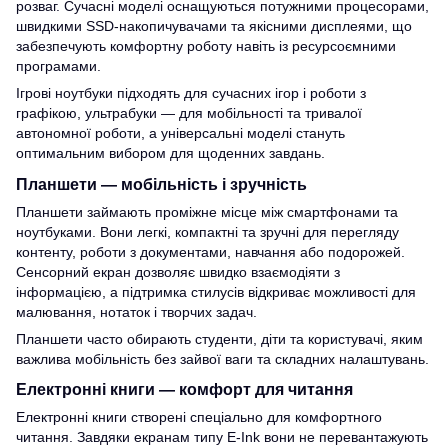
розваг. Сучасні моделі оснащуються потужними процесорами,
швидкими SSD-накопичувачами та якісними дисплеями, що
забезпечують комфортну роботу навіть із ресурсоємними
програмами.
Ігрові ноутбуки підходять для сучасних ігор і роботи з
графікою, ультрабуки — для мобільності та тривалої
автономної роботи, а універсальні моделі стануть
оптимальним вибором для щоденних завдань.
Планшети — мобільність і зручність
Планшети займають проміжне місце між смартфонами та
ноутбуками. Вони легкі, компактні та зручні для перегляду
контенту, роботи з документами, навчання або подорожей.
Сенсорний екран дозволяє швидко взаємодіяти з
інформацією, а підтримка стилусів відкриває можливості для
малювання, нотаток і творчих задач.
Планшети часто обирають студенти, діти та користувачі, яким
важлива мобільність без зайвої ваги та складних налаштувань.
Електронні книги — комфорт для читання
Електронні книги створені спеціально для комфортного
читання. Завдяки екранам типу E-Ink вони не перевантажують