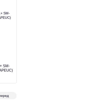
1+ SM-
ZAPEUC)
перед