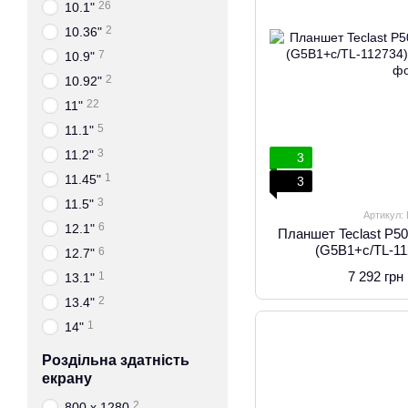
26
10.1"
2
10.36"
7
10.9"
2
10.92"
22
11"
5
11.1"
3
11.2"
3
1
11.45"
3
3
11.5"
Артикул:
6
12.1"
Планшет Teclast P50
(G5B1+с/TL-11
6
12.7"
7 292 грн
1
13.1"
2
13.4"
1
14"
Роздільна здатність
екрану
2
800 x 1280