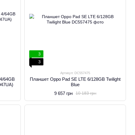
3
3
Артикул: DC557475
 4/64GB
Планшет Oppo Pad SE LTE 6/128GB Twilight
047UA)
Blue
9 657 грн
10 183 грн