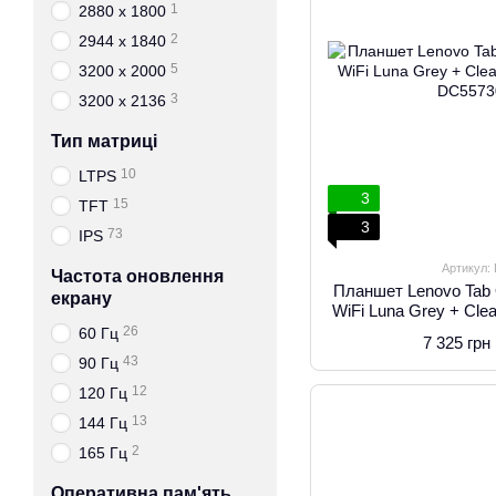
1
2880 x 1800
2
2944 х 1840
5
3200 x 2000
3
3200 x 2136
Тип матриці
10
LTPS
3
15
TFT
3
73
IPS
Артикул:
Частота оновлення
Планшет Lenovo Tab
екрану
WiFi Luna Grey + Cl
26
60 Гц
7 325 грн
43
90 Гц
12
120 Гц
13
144 Гц
2
165 Гц
Оперативна пам'ять