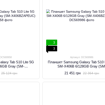
3
3
 DC569958
Артикул: DC569986
laxy Tab S10 Lite 5G
Планшет Samsung Galaxy Tab S10 L
56GB Gray (SM-
SM-X406B 6/128GB Gray (SM
ZAPEUC)
X406BZAREUC)
21 451 грн
25 124 грн
22 364 грн