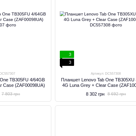
3
3
 DC557307
Артикул: DC557308
 One TB305FU 4/64GB
Планшет Lenovo Tab One TB305XU
ear Case (ZAF00098UA)
4G Luna Grey + Clear Case (ZAF10
8 302 грн
7 803 грн
8 692 грн