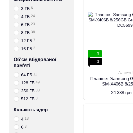
6
3 ГБ
24
4 ГБ
23
6 ГБ
38
8 ГБ
7
12 ГБ
3
16 ГБ
3
Об'єм вбудованої
3
пам'яті
Артикул:
11
64 ГБ
Планшет Samsung Ga
49
128 ГБ
SM-X406B 8/2
X406B
38
256 ГБ
24 338 грн
3
512 ГБ
Кількість ядер
13
4
3
6