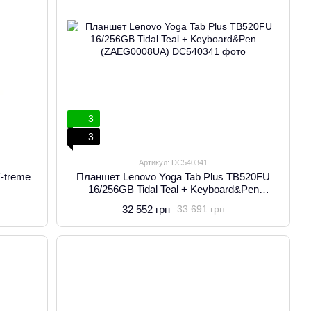
3
3
Артикул: DC540341
-treme
Планшет Lenovo Yoga Tab Plus TB520FU
16/256GB Tidal Teal + Keyboard&Pen
(ZAEG0008UA)
32 552 грн
33 691 грн