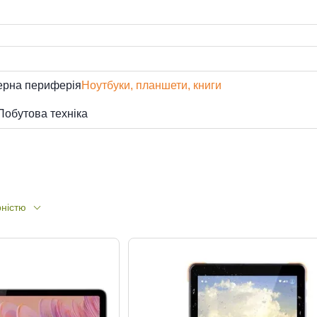
ерна периферія
Ноутбуки, планшети, книги
Побутова техніка
рністю