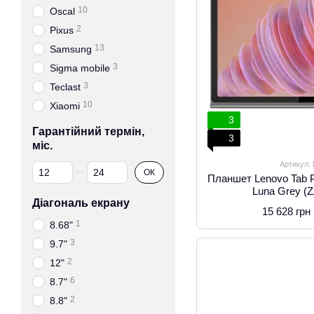
10
Oscal
2
Pixus
13
Samsung
3
Sigma mobile
3
Teclast
10
Xiaomi
3
Гарантійний термін,
3
міс.
Артикул:
Від Гарантійний термін, міс.
До Гарантійний термін, міс.
ОК
Планшет Lenovo Tab 
Luna Grey 
Діагональ екрану
15 628 грн
1
8.68"
3
9.7"
2
12"
6
8.7"
2
8.8"