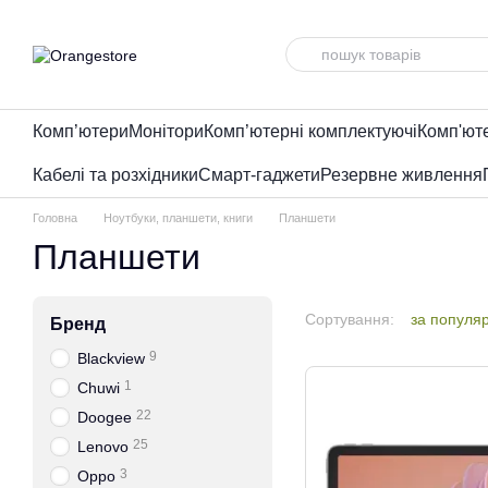
Перейти до основного контенту
Комп’ютери
Монітори
Комп’ютерні комплектуючі
Комп'ют
Кабелі та розхідники
Смарт-гаджети
Резервне живлення
Головна
Ноутбуки, планшети, книги
Планшети
Планшети
Сортування:
за популя
Бренд
9
Blackview
1
Chuwi
22
Doogee
25
Lenovo
3
Oppo