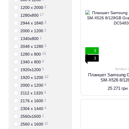
2
1200 x 2000
17
1280x800
3
2944 x 1840
2
2000 x 1200
1
1340x800
3
2048 х 1280
3
15
1280 x 800
3
6
1340 x 800
Артикул:
5
1920x1200
Планшет Samsung G
10
1920 x 1200
SM-X526 8/12
X526B
4
2000 х 1200
25 271 грн
3
2112 x 1320
1
2176 x 1600
4
2304 х 1440
1
2560x1600
11
2560 x 1600