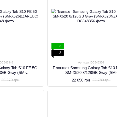
3
3
 DC548348
Артикул: DC548356
alaxy Tab S10 FE 5G
Планшет Samsung Galaxy Tab S10 
8GB Gray (SM-
SM-X520 8/128GB Gray (SM-
ZAREUC)
X520NZAREUC)
22 056 грн
26 279 грн
22 780 грн