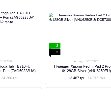
3
3
 DC572862
Артикул: DC573001
Yoga Tab TB710FU
Планшет Xiaomi Redmi Pad 2 Pro
 + Pen (ZAG60223UA)
6/128GB Silver (VHU6250EU)
13 487 грн
24 260 грн
14 013 грн