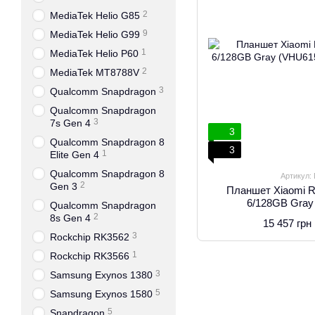
2
MediaTek Helio G85
9
MediaTek Helio G99
1
MediaTek Helio P60
2
MediaTek MT8788V
3
Qualcomm Snapdragon
Qualcomm Snapdragon
3
7s Gen 4
3
Qualcomm Snapdragon 8
3
1
Elite Gen 4
Qualcomm Snapdragon 8
Артикул:
2
Gen 3
Планшет Xiaomi R
6/128GB Gra
Qualcomm Snapdragon
2
8s Gen 4
15 457 грн
3
Rockchip RK3562
1
Rockchip RK3566
3
Samsung Exynos 1380
5
Samsung Exynos 1580
5
Snapdragon