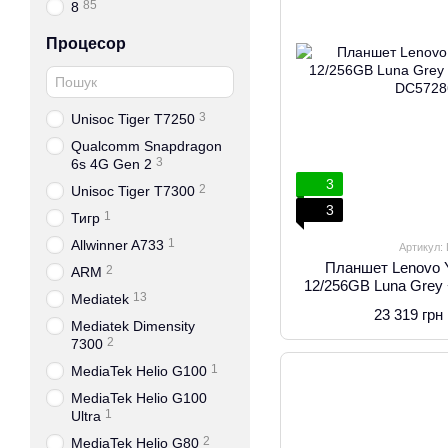
85
8
Процесор
3
Unisoc Tiger T7250
Qualcomm Snapdragon
3
6s 4G Gen 2
3
2
Unisoc Tiger T7300
3
1
Тигр
1
Allwinner A733
Артикул:
Планшет Lenovo 
2
ARM
12/256GB Luna Grey
13
Mediatek
23 319 грн
Mediatek Dimensity
2
7300
1
MediaTek Helio G100
MediaTek Helio G100
1
Ultra
2
MediaTek Helio G80