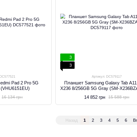
3
3
 DC577521
Артикул: DC579117
edmi Pad 2 Pro 5G
Планшет Samsung Galaxy Tab A1
y (VHU6151EU)
X236 8/256GB 5G Gray (SM-X236B
14 852 грн
16 134 грн
15 588 грн
Назад
1
2
3
4
5
6
В