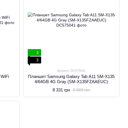
3
3
Артикул: DC575041
 WiFi
Планшет Samsung Galaxy Tab A11 SM-X135
4/64GB 4G Gray (SM-X135FZAAEUC)
8 331 грн
8 669 грн