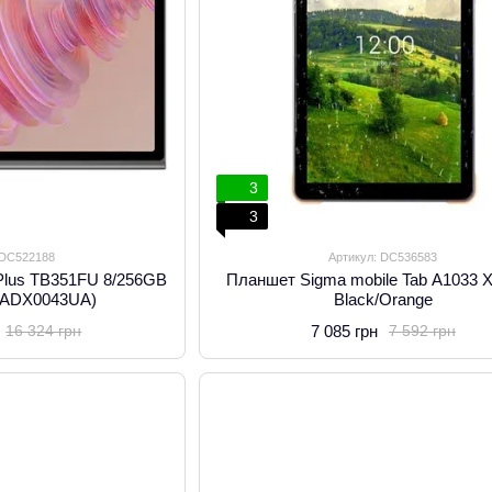
3
3
 DC522188
Артикул: DC536583
Plus TB351FU 8/256GB
Планшет Sigma mobile Tab A1033 X
(ZADX0043UA)
Black/Orange
7 085 грн
16 324 грн
7 592 грн