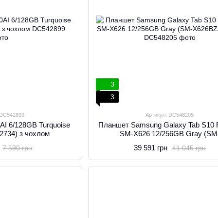
3
3
 DC542899
Артикул: DC548205
AI 6/128GB Turquoise
Планшет Samsung Galaxy Tab S10
2734) з чохлом
SM-X626 12/256GB Gray (SM
X626BZAPEUC)
39 591 грн
7 590 грн
41 045 грн