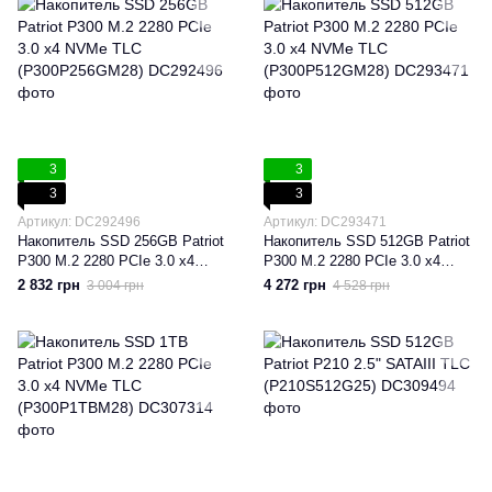
3
3
3
3
Артикул: DC292496
Артикул: DC293471
Накопитель SSD 256GB Patriot
Накопитель SSD 512GB Patriot
P300 M.2 2280 PCIe 3.0 x4
P300 M.2 2280 PCIe 3.0 x4
NVMe TLC (P300P256GM28)
NVMe TLC (P300P512GM28)
2 832 грн
4 272 грн
3 004 грн
4 528 грн