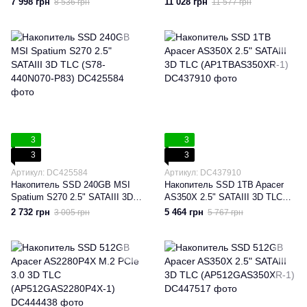
7 998 грн
11 028 грн
8 536 грн
11 577 грн
(SKC3000S/1024G)
3
3
3
3
Артикул: DC425584
Артикул: DC437910
Накопитель SSD 240GB MSI
Накопитель SSD 1TB Apacer
Spatium S270 2.5" SATAIII 3D
AS350X 2.5" SATAIII 3D TLC
TLC (S78-440N070-P83)
(AP1TBAS350XR-1)
2 732 грн
5 464 грн
3 005 грн
5 767 грн