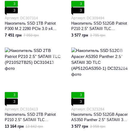
3
3
3
3
Артикул: DC307314
Артикул: DC309494
Накопитель SSD 1TB Patriot
Накопитель SSD 512GB Patriot
P300 M.2 2280 PCIe 3.0 x4
P210 2.5" SATAIII TLC
NVMe TLC (P300P1TBM28)
(P210S512G25)
7 451 грн
3 577 грн
7 950 грн
3 795 грн
3
3
3
3
Артикул: DC310413
Артикул: DC323284
Накопитель SSD 2TB Patriot
Накопитель SSD 512GB Apacer
P210 2.5" SATAIII TLC
AS350 Panther 2.5" SATAIII 3D
(P210S2TB25)
TLC (AP512GAS350-1)
13 164 грн
3 577 грн
13 842 грн
3 958 грн