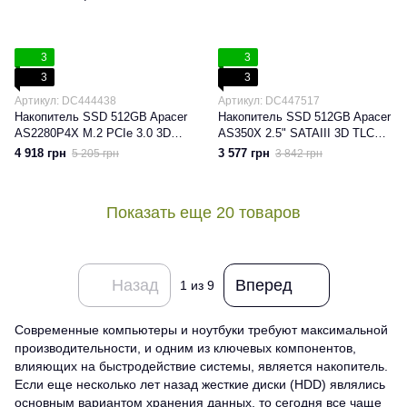
3
3
3
3
Артикул: DC444438
Артикул: DC447517
Накопитель SSD 512GB Apacer
Накопитель SSD 512GB Apacer
AS2280P4X M.2 PCIe 3.0 3D
AS350X 2.5" SATAIII 3D TLC
TLC (AP512GAS2280P4X-1)
(AP512GAS350XR-1)
4 918 грн
3 577 грн
5 205 грн
3 842 грн
Показать еще 20 товаров
Назад
Вперед
1
из 9
Современные компьютеры и ноутбуки требуют максимальной
производительности, и одним из ключевых компонентов,
влияющих на быстродействие системы, является накопитель.
Если еще несколько лет назад жесткие диски (HDD) являлись
основным вариантом хранения данных, то сегодня все чаще