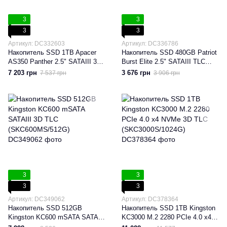
3
3
3
3
Артикул: DC332603
Артикул: DC336786
Накопитель SSD 1TB Apacer
Накопитель SSD 480GB Patriot
AS350 Panther 2.5" SATAIII 3D
Burst Elite 2.5" SATAIII TLC
TLC (AP1TBAS350-1)
(PBE480GS25SSDR)
7 203 грн
3 676 грн
7 537 грн
3 906 грн
3
3
3
3
Артикул: DC349062
Артикул: DC378364
Накопитель SSD 512GB
Накопитель SSD 1TB Kingston
Kingston KC600 mSATA SATAIII
KC3000 M.2 2280 PCIe 4.0 x4
3D TLC (SKC600MS/512G)
NVMe 3D TLC