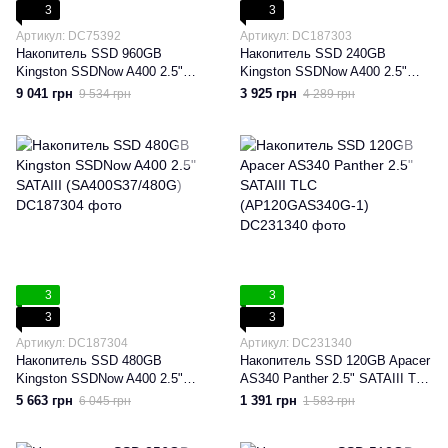
3
3
Артикул: DC75392
Артикул: DC187303
Накопитель SSD 960GB
Накопитель SSD 240GB
Kingston SSDNow A400 2.5"
Kingston SSDNow A400 2.5"
SATAIII (SA400S37/960G)
SATAIII TLC (SA400S37/240G)
9 041 грн
3 925 грн
9 534 грн
4 289 грн
3
3
3
3
Артикул: DC187304
Артикул: DC231340
Накопитель SSD 480GB
Накопитель SSD 120GB Apacer
Kingston SSDNow A400 2.5"
AS340 Panther 2.5" SATAIII TLC
SATAIII (SA400S37/480G)
(AP120GAS340G-1)
5 663 грн
1 391 грн
6 045 грн
1 583 грн