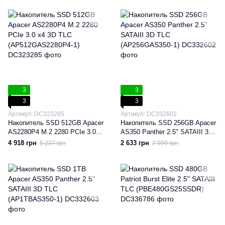
3
3
3
3
Артикул: DC323285
Артикул: DC332602
Накопитель SSD 512GB Apacer
Накопитель SSD 256GB Apacer
AS2280P4 M.2 2280 PCIe 3.0
AS350 Panther 2.5" SATAIII 3D
x4 3D TLC (AP512GAS2280P4-
TLC (AP256GAS350-1)
4 918 грн
2 633 грн
5 237 грн
2 999 грн
1)