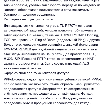
данных в соответствии с загруженностью каждого WAN порта,
таким образом, увеличивая скорость передачи по каждому из
каналов, обеспечивая пользователям сети максимально
быстрое и надежное соединение.
Расширенные функции защиты
Для защиты сети от внешних угроз, TL-R470T+ оснащен
автоматической защитой, которая позволяет обнаружить и
заблокировать DoS-атаки, такие как TCP/UDP/ICMP Flooding,
TCP-сканирование, Ping of Death (поддельный Ping) и другие.
Более того, маршрутизатор оснащён функцией фильтрации
IP/MAC/URL/WEB для надёжной защиты от вирусных атак и
атак злоумышленников на Вашу сеть. Для протоколов FTP,
H.323, SIP, IPsec and PPTP, которые несовместимы с NAT,
администраторы могут выбрать соответствующий ALG
нажатием одной кнопки.
Эффективная политика контроля доступа
PPPoE-сервер служит для назначения учётных записей PPPoE
пользователям частной сети, таким образом, маршрутизатор
предоставляет доступ к Интернет только авторизованным
учётным записям, прошедшим аутентификацию. Функция
контроля пропускной способности по IP-адресу помогает
определить объём пропускной способности для каждой